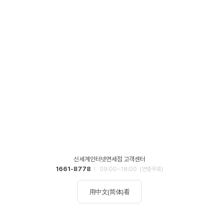
신세계인터넷면세점 고객센터
1661-8778
09:00~18:00
(연중무휴)
用中文(简体)看