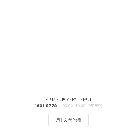
신세계인터넷면세점 고객센터
1661-8778
09:00~18:00
(연중무휴)
用中文(简体)看