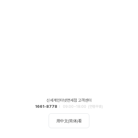
신세계인터넷면세점 고객센터
1661-8778
09:00~18:00
(연중무휴)
用中文(简体)看