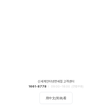
신세계인터넷면세점 고객센터
1661-8778
09:00~18:00
(연중무휴)
用中文(简体)看