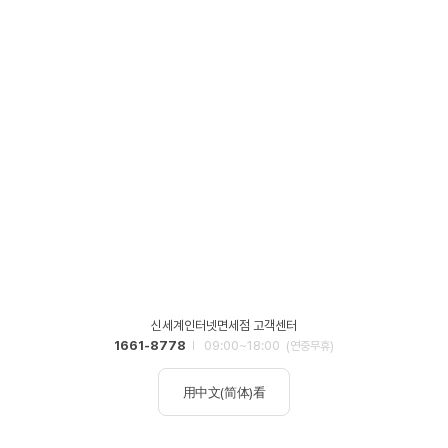
신세계인터넷면세점 고객센터
1661-8778
09:00~18:00
(연중무휴)
用中文(简体)看