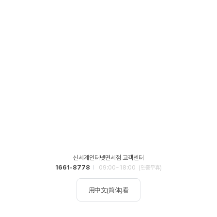
신세계인터넷면세점 고객센터
1661-8778
09:00~18:00
(연중무휴)
用中文(简体)看