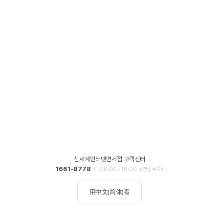
신세계인터넷면세점 고객센터
1661-8778
09:00~18:00
(연중무휴)
用中文(简体)看