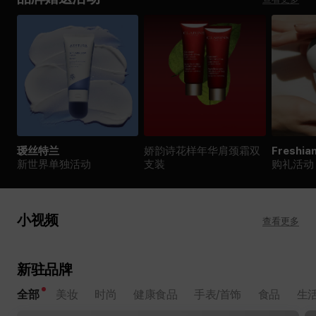
瑷丝特兰
娇韵诗花样年华肩颈霜双
Freshia
新世界单独活动
支装
购礼活动
d'Alba MagSafe兼容气垫
OSCENT X HELLO KITTY 新
小视频
查看更多
Slim气垫全新上市
世界免税店独家
新驻品牌
全部
美妆
时尚
健康食品
手表/首饰
食品
生