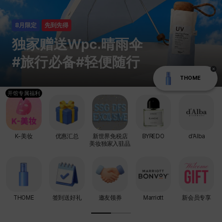
8月限定
先到先得
独家赠送Wpc.晴雨伞
#旅行必备#轻便随行
THOME
开馆专属福利
K-美妆
优惠汇总
新世界免税店
BYREDO
d'Alba
美妆独家入驻品牌
THOME
签到送好礼
邀友领券
Marriott
新会员专享