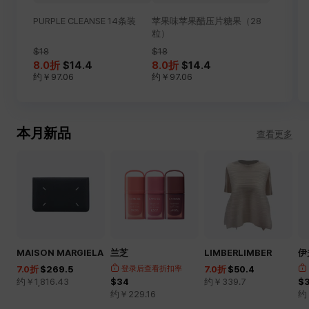
PURPLE CLEANSE 14条装
苹果味苹果醋压片糖果（28
粒）
$18
$18
8.0
折
$14.4
8.0
折
$14.4
约￥
97.06
约￥
97.06
本月新品
查看更多
MAISON MARGIELA
兰芝
LIMBERLIMBER
伊
7.0
折
$269.5
登录后查看折扣率
7.0
折
$50.4
约￥
1,816.43
$34
约￥
339.7
$
约￥
229.16
约