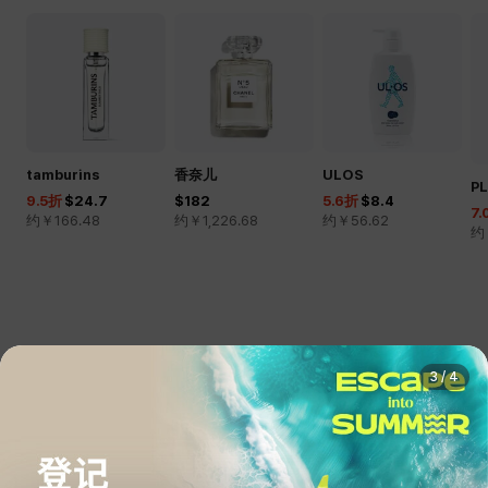
tamburins
香奈儿
ULOS
P
9.5
折
$24.7
$182
5.6
折
$8.4
7.
约￥
166.48
约￥
1,226.68
约￥
56.62
约
3
/
4