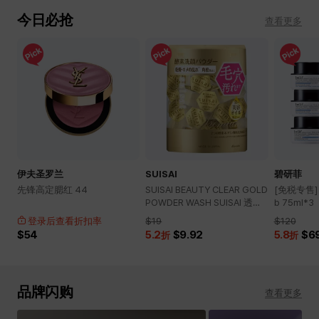
今日必抢
查看更多
伊夫圣罗兰
SUISAI
碧研菲
先锋高定腮红 44
SUISAI BEAUTY CLEAR GOLD
[免税专售] m
POWDER WASH SUISAI 透亮
b 75ml*3
净肤金色洗颜粉
登录后查看折扣率
$19
$120
$54
5.2
$9.92
5.8
$6
折
折
品牌闪购
查看更多