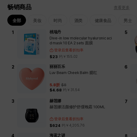
畅销商品
查看更多
全部
美妆
时尚
酒类
健康食品
男士
桃瑞丹
Dive-in low molecular hyaluronic aci
d mask 10 EA 2 sets 面膜
登录后查看折扣率
$23
约￥
155.02
丽丽百乐
Luv Beam Cheek Balm 腮红
5.8
折
$8
$4.68
约￥
31.54
赫莲娜
赫莲娜活颜修护舒缓晚霜 100ML
登录后查看折扣率
$624
约￥
4,205.76
海蓝之谜