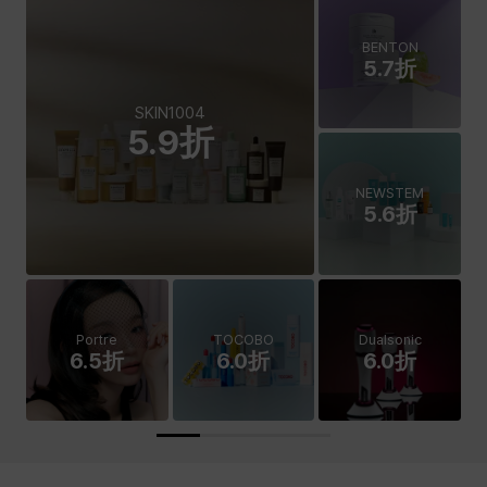
BENTON
5.7折
SKIN1004
5.9折
NEWSTEM
5.6折
Portre
TOCOBO
Dualsonic
6.5折
6.0折
6.0折