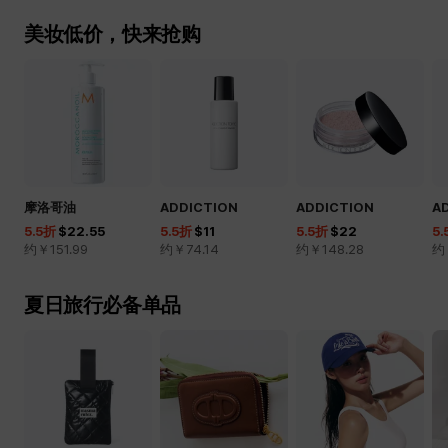
美妆低价，快来抢购
摩洛哥油
ADDICTION
ADDICTION
A
5.5
折
$22.55
5.5
折
$11
5.5
折
$22
5.
约￥
151.99
约￥
74.14
约￥
148.28
约
夏日旅行必备单品