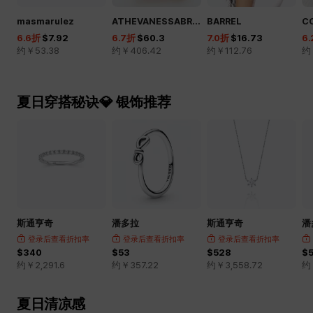
masmarulez
ATHEVANESSABRUNO
BARREL
C
6.6
折
$7.92
6.7
折
$60.3
7.0
折
$16.73
6.
约￥
53.38
约￥
406.42
约￥
112.76
约
夏日穿搭秘诀💎 银饰推荐
斯通亨奇
潘多拉
斯通亨奇
潘
登录后查看折扣率
登录后查看折扣率
登录后查看折扣率
$340
$53
$528
$
约￥
2,291.6
约￥
357.22
约￥
3,558.72
约
夏日清凉感