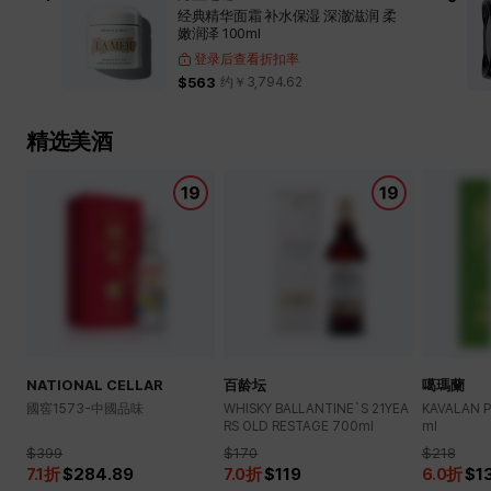
经典精华面霜 补水保湿 深澈滋润 柔
嫩润泽 100ml
登录后查看折扣率
$563
约￥
3,794.62
精选美酒
NATIONAL CELLAR
百龄坛
噶瑪蘭
國窖1573-中國品味
WHISKY BALLANTINE`S 21YEA
KAVALAN P
RS OLD RESTAGE 700ml
ml
$399
$170
$218
7.1
折
$284.89
7.0
折
$119
6.0
折
$1