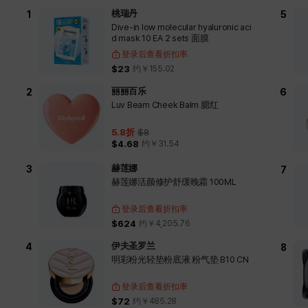
桃瑞丹
Dive-in low molecular hyaluronic aci
d mask 10 EA 2 sets 面膜
登录后查看折扣率
$23
约￥
155.02
丽丽百乐
Luv Beam Cheek Balm 腮红
5.8
折
$8
$4.68
约￥
31.54
赫莲娜
赫莲娜活颜修护舒缓晚霜 100ML
登录后查看折扣率
$624
约￥
4,205.76
伊夫圣罗兰
明彩粉光轻垫粉底液 粉气垫 B10 CN
登录后查看折扣率
$72
约￥
485.28