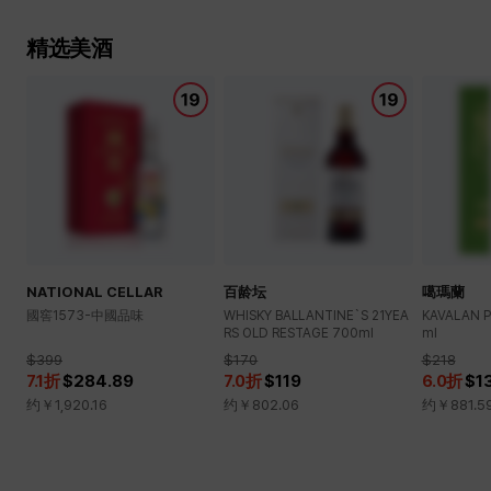
精选美酒
NATIONAL CELLAR
百龄坛
噶瑪蘭
國窖1573-中國品味
WHISKY BALLANTINE`S 21YEA
KAVALAN P
RS OLD RESTAGE 700ml
ml
$399
$170
$218
7.1
折
$284.89
7.0
折
$119
6.0
折
$1
约￥
1,920.16
约￥
802.06
约￥
881.5