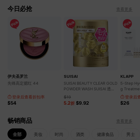
今日必抢
查看更多
伊夫圣罗兰
SUISAI
KLAPP
先锋高定腮红 44
SUISAI BEAUTY CLEAR GOLD
5-Step Hyd
POWDER WASH SUISAI 透亮
g Treatme
净肤金色洗颜粉
登录后查看折扣率
$19
登录后
$54
5.2
$9.92
$26
折
畅销商品
查看更多
全部
美妆
时尚
酒类
健康食品
男士