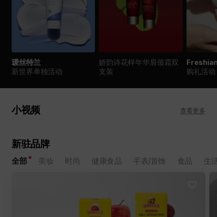
瑷丝特兰
娇韵诗花样年华肩颈霜双
Freshia
新世界单独活动
支装
购礼活动
d'Alba MagSafe兼容气垫
OSCENT X HELLO KITTY 新
小视频
查看更多
Slim气垫全新上市
世界免税店独家
新驻品牌
全部
美妆
时尚
健康食品
手表/首饰
食品
生