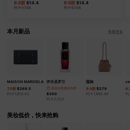
8.0
折
$14.4
8.0
折
$14.4
约￥
97.06
约￥
97.06
本月新品
查看更多
MAISON MARGIELA
伊夫圣罗兰
蔻驰
c
7.0
折
$269.5
登录后查看折扣率
9.0
折
$279
6.
约￥
1,816.43
$300
约￥
1,880.46
约
约￥
2,022
美妆低价，快来抢购