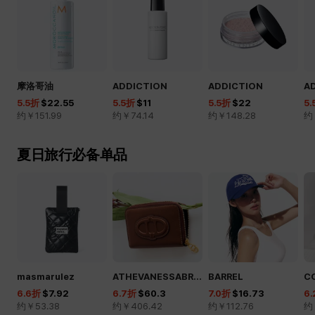
摩洛哥油
ADDICTION
ADDICTION
A
5.5
折
$22.55
5.5
折
$11
5.5
折
$22
5.
约￥
151.99
约￥
74.14
约￥
148.28
约
夏日旅行必备单品
masmarulez
ATHEVANESSABRUNO
BARREL
C
6.6
折
$7.92
6.7
折
$60.3
7.0
折
$16.73
6.
约￥
53.38
约￥
406.42
约￥
112.76
约