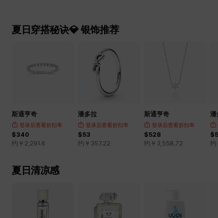
夏日穿搭秘诀💎 银饰推荐
斯通亨奇
潘多拉
斯通亨奇
潘
登录后查看折扣率
登录后查看折扣率
登录后查看折扣率
$340
$53
$528
$
约￥
2,291.6
约￥
357.22
约￥
3,558.72
约
夏日清凉感