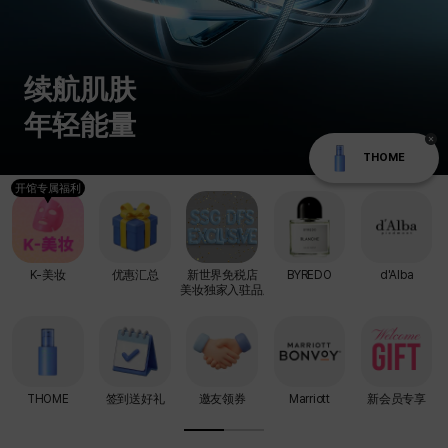
续航肌肤
年轻能量
THOME
开馆专属福利
K-美妆
优惠汇总
新世界免税店
BYREDO
d'Alba
美妆独家入驻品牌
THOME
签到送好礼
邀友领券
Marriott
新会员专享