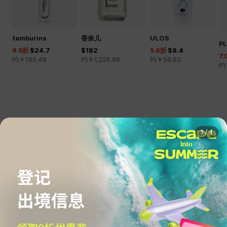
tamburins
香奈儿
ULOS
P
9.5
折
$24.7
$182
5.6
折
$8.4
7.
约￥
166.48
约￥
1,226.68
约￥
56.62
约
3
/
4
今日汇率
$1 = 约￥6.74