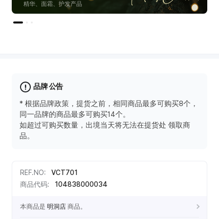
精华、面霜、护发产品
际
新
世
界
免
税
店
商
品牌 公告
品
* 根据品牌政策，提货之前，相同商品最多可购买8个，
信
同一品牌的商品最多可购买14个。
息
如超过可购买数量，出境当天将无法在提货处 领取商
品。
REF.NO
:
VCT701
商品代码
:
104838000034
本商品是
明洞店
商品。