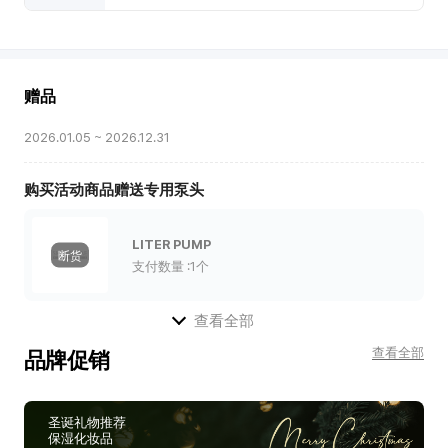
新
世
界
免
赠品
税
店
2026.01.05 ~ 2026.12.31
优
惠
购买活动商品赠送专用泵头
LITER PUMP
断货
支付数量
:1个
查看全部
查看全部
品牌促销
圣诞礼物推荐
保湿化妆品
韩