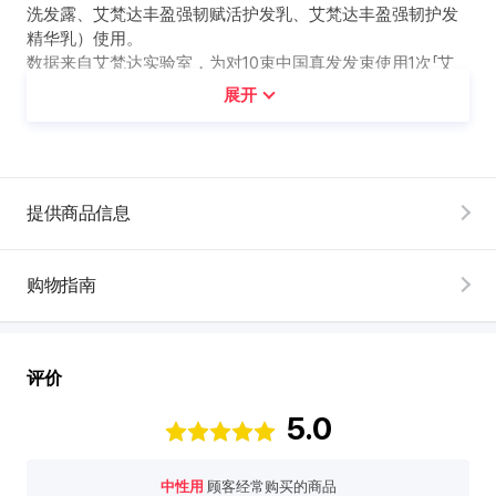
洗发露、艾梵达丰盈强韧赋活护发乳、艾梵达丰盈强韧护发
精华乳）使用。
数据来自艾梵达实验室，为对10束中国真发发束使用1次「艾
梵达第二代丰盈强韧全系列」产品后的体外测试结果，实际效
展开
果因人而异。
**指源自天然，基于ISO16128标准天然来源指数评分，萃取
自植物，石油矿物或水。 温和去除头皮油脂和角质，净化毛
囊环境。适合细软扁塌至中度稀疏发量使用。
提供商品信息
购物指南
韩
际
评价
新
世
5.0
界
免
税
中性用
顾客经常购买的商品