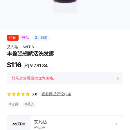
特价
赠品
3小时前
艾凡达
AVEDA
丰盈强韧赋活洗发露
$116
约
￥
781.84
登录后查看最大优惠价格。
查看商品评论(2条)
5.0
#凉爽
#芬芳
韩
艾凡达
际
AVEDA