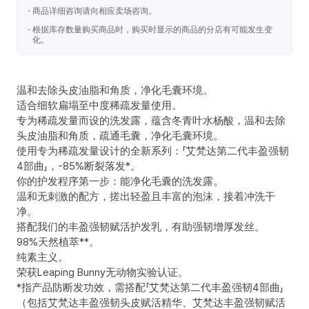
商品详细咨询请向相应卖场咨询。
根据库存数量购买商品时，购买时显示的商品的分店有可能发生变
化。
温和去除头皮油脂和角质，净化毛囊环境。
适合细软扁塌至中度稀疏发量使用。
专为稀疏发量而设的洗发露，蕴含冬青叶水杨酸，温和去除
头皮油脂和角质，疏通毛囊，净化毛囊环境。
使用专为稀疏发量设计的全新系列：「艾梵达第二代丰盈强韧
4部曲」，-85%断裂落发*。
你的护发程序第一步：能净化毛囊的洗发露。
温和无刺激的配方，搓出轻盈且丰富的泡沫，接着冲洗干
净。
搭配我们的丰盈强韧赋活护发乳，有助强韧增厚发丝。
98%天然植萃**。
纯素主义。
荣获Leaping Bunny无动物实验认证。
*指产品防断发功效，需搭配「艾梵达第二代丰盈强韧4部曲」
（包括艾梵达丰盈强韧头皮赋活精华、艾梵达丰盈强韧赋活