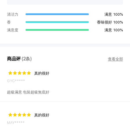
店
评
价
清洁力
满意
100%
香
香味很好
100%
满意度
满意
100%
商品评
(2条)
查看全部
真的很好
GYC*****
超級滿意 包裝超級無底好
真的很好
MAY*****