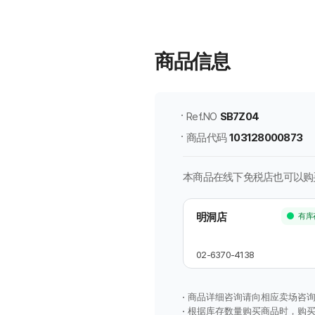
际
新
世
商品信息
界
免
税
店
Ref.NO
SB7Z04
商
商品代码
103128000873
品
信
息
本商品在线下免税店也可以购
明洞店
有库
02-6370-4138
商品详细咨询请向相应卖场咨
根据库存数量购买商品时，购