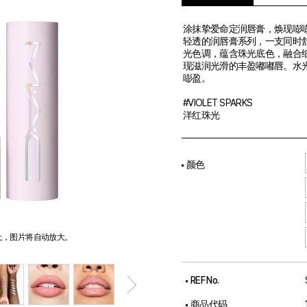
涂抹挚爱命定润唇膏，焕现嘭嘭
轻透的润唇膏系列，一支同时
光色调，蕴含珠光底色，融合
现滋润光滑的丰盈嘟嘟唇。水
嘭盈。
#VIOLET SPARKS
洋红珠光
颜色
上，图片将自动放大。
REF No.
商品代码