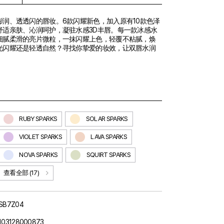
润、透透闪的唇妆。6款闪耀新色，加入原有10款色泽
舒适亲肤、沁润呵护，凝驻水感3D丰唇。每一款冰感水
细腻柔滑的亮片微粒，一抹闪耀上色，轻覆不粘腻，焕
光闪耀还是轻透自然？寻找你挚爱的妆效，让双唇水润
RUBY SPARKS
SOLAR SPARKS
VIOLET SPARKS
LAVA SPARKS
NOVA SPARKS
SQUIRT SPARKS
查看全部 (17)
SB7Z04
103128000873