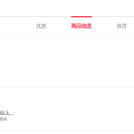
优惠
商品信息
推荐
满$299以上, 赠送Wpc晴雨伞
晴雨伞