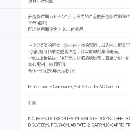
所有肌肤类型
开盖保质期为 6 -24个月，不同的产品的开盖保质期和生产日
2959)咨询.
配送使用期限为1年以上的商品。
• 根据渴望的唇妆，涂抹在洁净的双唇，或先涂上唇膏
• 搭配魅可精准造型唇线笔，让双唇即刻丰润饱满。
• 专业上妆秘诀：转开无法伸缩的润唇膏，直至听到一到
精心配制，触唇即溶。
膏体一旦旋出即无法收回！
Estée Lauder Companies/Estée Lauder AG Lachen
韩国
INGREDIENTS: DIISOSTEARYL MALATE, POLYBUTENE, PO
DIGLYCERYL POLYACYLADIPATE-2, CAPRYLIC/CAPRIC T