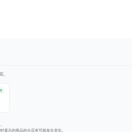
买。
存
询。
买时显示的商品的分店有可能发生变化。