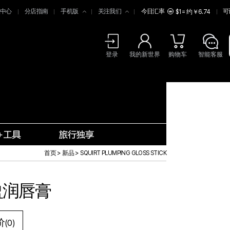
中心
分店指南
手机版
关注我们
今日汇率
可
$1 = 约￥6.74
登录
我的新世界
购物车
智能客服
首页
>
新品
>
SQUIRT PLUMPING GLOSS STICK
盈润唇膏
价
(0)