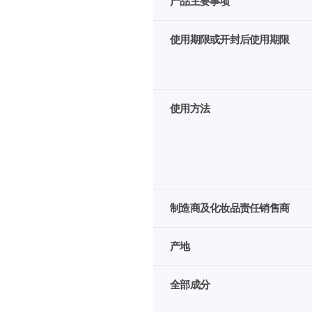
产品主要事项
界
免
使用期限或开封后使用期限
税
店
提
供
商
使用方法
品
信
息
制造商及化妆品责任销售商
产地
全部成分