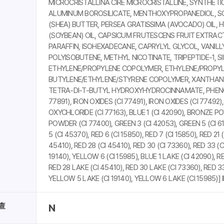
MICROCRISTALLINA CIRE MICROCRISTALLINE, SYNTHET
ALUMINUM BOROSILICATE, MENTHOXYPROPANEDIOL, S
(SHEA) BUTTER, PERSEA GRATISSIMA (AVOCADO) OIL,
(SOYBEAN) OIL, CAPSICUM FRUTESCENS FRUIT EXTRACT,
PARAFFIN, ISOHEXADECANE, CAPRYLYL GLYCOL, VANIL
POLYISOBUTENE, METHYL NICOTINATE, TRIPEPTIDE-1, SI
ETHYLENE/PROPYLENE COPOLYMER, ETHYLENE/PROPY
BUTYLENE/ETHYLENE/STYRENE COPOLYMER, XANTHAN 
TETRA-DI-T-BUTYL HYDROXYHYDROCINNAMATE, PHENOXY
77891), IRON OXIDES (CI 77491), IRON OXIDES (CI 77492)
OXYCHLORIDE (CI 77163), BLUE 1 (CI 42090), BRONZE P
POWDER (CI 77400), GREEN 3 (CI 42053), GREEN 5 (CI 
5 (CI 45370), RED 6 (CI 15850), RED 7 (CI 15850), RED 21 
45410), RED 28 (CI 45410), RED 30 (CI 73360), RED 33 (C
19140), YELLOW 6 (CI 15985), BLUE 1 LAKE (CI 42090), R
RED 28 LAKE (CI 45410), RED 30 LAKE (CI 73360), RED 33
YELLOW 5 LAKE (CI 19140), YELLOW 6 LAKE (CI 15985)] 
查
N