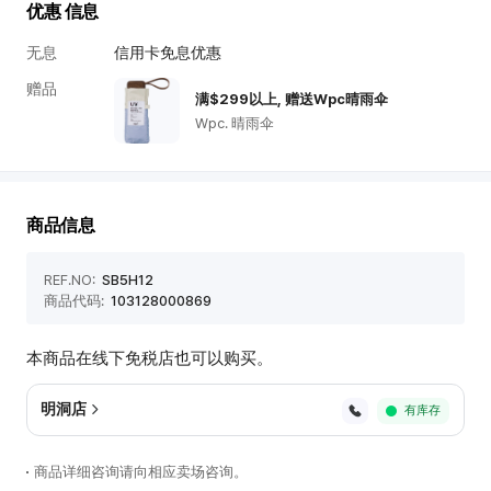
택
优惠 信息
韩
无息
信用卡免息优惠
际
赠品
新
满$299以上, 赠送Wpc晴雨伞
世
Wpc. 晴雨伞
界
免
税
店
商品信息
商
品
REF.NO:
SB5H12
信
商品代码:
103128000869
息
本商品在线下免税店也可以购买。
明洞店
有库存
商品详细咨询请向相应卖场咨询。