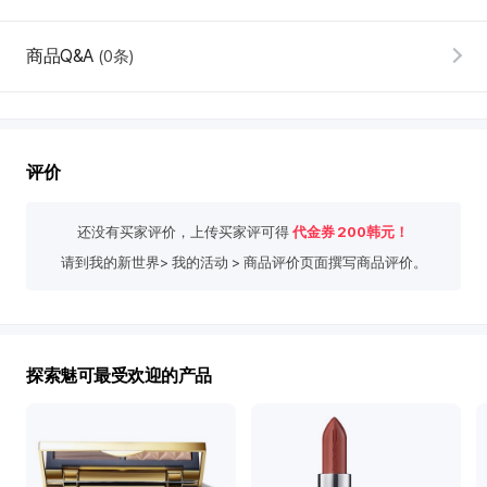
际
新
商品Q&A
(0条)
世
界
免
税
店
评价
评
韩
价
际
还没有买家评价，上传买家评可得
代金券
200
韩元！
新
请到我的新世界> 我的活动 > 商品评价页面撰写商品评价。
世
界
免
税
店
探索魅可最受欢迎的产品
推
荐