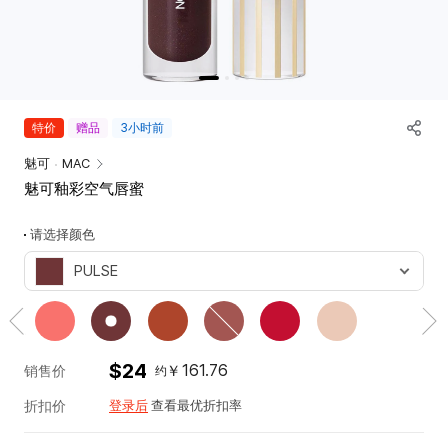
唇部
唇釉
工具
唇膏
专业彩盘
唇彩
涂抹棒
唇线笔
韩
特价
赠品
3小时前
护唇+唇部妆前
际
唇彩盘+套组
魅可
MAC
新
魅可釉彩空气唇蜜
世
脸部
界
气垫霜
请选择颜色
免
粉底
税
PULSE
蜜粉
店
신
腮红
详
세
情
遮瑕
계
妆前
면
$24
161.76
￥
销售价
约
高光+阴影
세
折扣价
多功能
登录后
查看最优折扣率
점
脸部彩盘+套组
혜