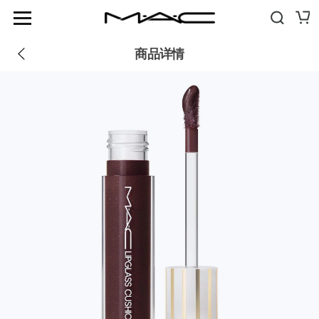
优惠
商品信息
评价
推荐
新品
商品详情
畅销品
GLASS MOMENT
FIX+ MATTE
彩妆
GLOWPLAY TENDERTALK LIP BALM
妆前+护肤
SQUIRT PLUMPING GLOSS STICK
SKINFINISH COLOURSTRUCK BLUSH
眼部
刷具+工具
LIPGLASS CUSHION HIGH-PIGMENT LIP OIL
眼影
旅行独享
STUDIO FIX 36HR SMOOTH ANGLES CONCEALER
卸妆 + 洁面
眼彩盘+套组
STUDIO FIX 24HR COLOUR CORRECTOR
保湿
眼线
刷具
灵感
POWDER KISS
妆前
睫毛膏
眼部刷具
门店信息
护唇+唇部妆前
关于魅可
眉毛
唇部刷具
假睫毛
脸部刷具
浏览全线产品
眼部妆前
刷具套组
全部刷具