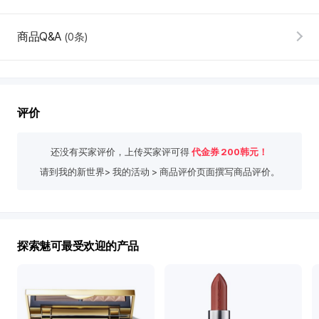
际
新
商品Q&A
(0条)
世
界
免
税
店
评价
评
韩
价
际
还没有买家评价，上传买家评可得
代金券
200
韩元！
新
请到我的新世界> 我的活动 > 商品评价页面撰写商品评价。
世
界
免
税
店
探索魅可最受欢迎的产品
推
荐