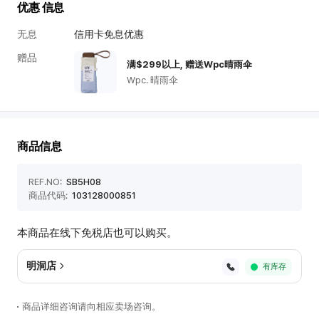
택
优惠 信息
韩
无息
信用卡免息优惠
际
赠品
新
满$299以上, 赠送Wpc晴雨伞
世
Wpc. 晴雨伞
界
免
税
店
商品信息
商
品
REF.NO:
SB5H08
信
商品代码:
103128000851
息
本商品在线下免税店也可以购买。
明洞店
有库存
商品详细咨询请向相应卖场咨询。