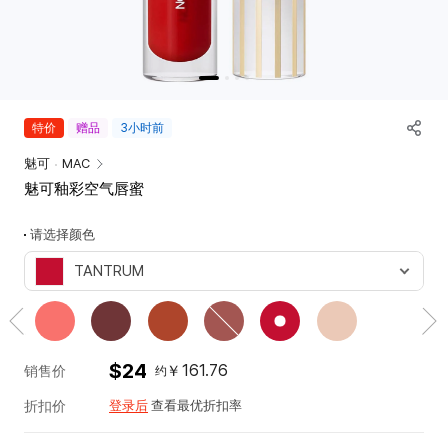
唇部
唇釉
工具
唇膏
专业彩盘
唇彩
涂抹棒
唇线笔
韩
特价
赠品
3小时前
护唇+唇部妆前
际
唇彩盘+套组
魅可
MAC
新
魅可釉彩空气唇蜜
世
脸部
界
气垫霜
请选择颜色
免
粉底
税
TANTRUM
蜜粉
店
신
腮红
详
세
情
遮瑕
계
妆前
면
$24
161.76
￥
销售价
约
高光+阴影
세
折扣价
多功能
登录后
查看最优折扣率
점
脸部彩盘+套组
혜