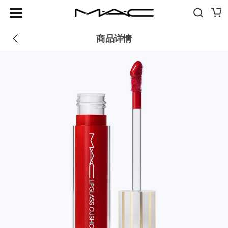
优惠
商品信息
评价
推荐
新品
商品详情
畅销品
GLASS MOMENT
FIX+ MATTE
彩妆
GLOWPLAY TENDERTALK LIP BALM
妆前+护肤
SQUIRT PLUMPING GLOSS STICK
SKINFINISH COLOURSTRUCK BLUSH
眼部
刷具+工具
LIPGLASS CUSHION HIGH-PIGMENT LIP OIL
眼影
旅行独享
STUDIO FIX 36HR SMOOTH ANGLES CONCEALER
卸妆 + 洁面
眼彩盘+套组
STUDIO FIX 24HR COLOUR CORRECTOR
保湿
眼线
刷具
灵感
POWDER KISS
妆前
睫毛膏
眼部刷具
门店信息
护唇+唇部妆前
关于魅可
眉毛
唇部刷具
假睫毛
脸部刷具
浏览全线产品
眼部妆前
刷具套组
全部刷具