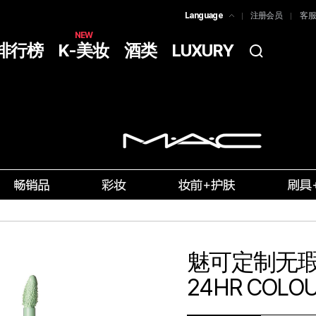
Language
注册会员
客服
한국어
NEW
排行榜
K-美妆
酒类
LUXURY
简体中文
ENGLISH
魅可定制无瑕修颜
24HR COLO