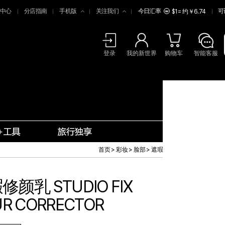
中心
分店指南
手机版
关注我们
今日汇率
可
$1 = 约￥6.74
登录
我的新世界
购物车
智能客服
首页
>
彩妆
>
脸部
>
遮瑕
乳 STUDIO FIX
UR CORRECTOR