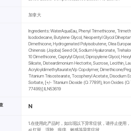
加拿大
Ingredients: WaterAquaEau, Phenyl Trimethicone, Trimethyl
Isododecane, Butylene Glycol, Neopentyl Glycol Diheptano
Dimethicone, Hydrogenated Polyisobutene, Olea Europaea (
Chinensis (Jojoba) Seed Oil, Sodium Hyaluronate, Trehalose
10 Dimethicone, Caprylyl Glycol, Dipropylene Glycol, He
Silicate, Disteardimonium Hectorite, Sucrose, Lecithin, 
Acryloyldimethyltaurate/Vp Copolymer, Dimethicone/Peg-
Titanium Triisostearate, Tocopheryl Acetate, Disodium E
Sorbate, [+/- Titanium Dioxide (Ci 77891), Iron Oxides (Ci 
77499)] ILN53619
查
N
1.在使用此产品时，如出现以下异常症状，请停止使用，
a) 红斑、浮肿、痕痒、敏感等异常症状