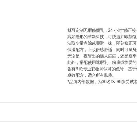
魅可定制无瑕修颜乳，24 小时*修正
宛如隐形的革新科技，可快速并即刻修
沾取少量点涂或顺滑一抹，即刻修正斑
保湿配方，上妆倍感舒适，同时可量身
无论是一夜冒出的恼人痘痘，还是夏季
此外，搭配使用遮瑕乳、粉底或挚爱的
备有6 款专业彩妆师认可的色号，基
卓效配方，适合所有肤质。
*品牌内部数据，为30名18-69岁
优
惠