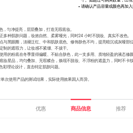
个。如超过可购买数量，出境
请确认产品容量或颜色再加入
校色，匀净提亮，层层叠加，打造无瑕底妆。
正多种肌肤问题，妆效自然、柔雾哑光，同时24 小时不脱妆、真实不改色。
点与黑眼圈，淡褪泛红、中和肌肤底色、修饰肤色不均，提亮暗沉或灰哑部
定制的遮瑕力，让妆感不紧绷、不拔干。
使用的粉底在冬季显得偏暖、不贴合肤色，此一支多用、质地轻盈的液态修
底妆星品，均匀叠加、无瑕糅合，焕现不脱妆、不浮粉的遮盖力，同时不卡
于色彩理论设计，直击特定肌肤问题。
受试者单次使用产品的测试结果，实际使用效果因人而异。
优惠
商品信息
推荐