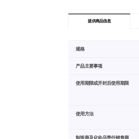
提供商品信息
韩
规格
际
新
世
产品主要事项
界
免
使用期限或开封后使用期限
税
店
提
供
商
使用方法
品
信
息
制造商及化妆品责任销售商