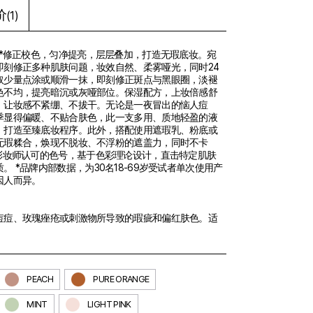
价
(1)
时*修正校色，匀净提亮，层层叠加，打造无瑕底妆。宛
即刻修正多种肌肤问题，妆效自然、柔雾哑光，同时24
取少量点涂或顺滑一抹，即刻修正斑点与黑眼圈，淡褪
色不均，提亮暗沉或灰哑部位。保湿配方，上妆倍感舒
，让妆感不紧绷、不拔干。无论是一夜冒出的恼人痘
季显得偏暖、不贴合肤色，此一支多用、质地轻盈的液
，打造至臻底妆程序。此外，搭配使用遮瑕乳、粉底或
无瑕糅合，焕现不脱妆、不浮粉的遮盖力，同时不卡
彩妆师认可的色号，基于色彩理论设计，直击特定肌肤
 *品牌内部数据，为30名18-69岁受试者单次使用产
因人而异。
痘痘、玫瑰痤疮或刺激物所导致的瑕疵和偏红肤色。适
PEACH
PURE ORANGE
MINT
LIGHT PINK