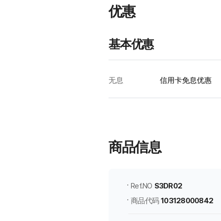
优惠
基本优惠
无息
信用卡免息优惠
韩
际
新
世
商品信息
界
免
税
店
Ref.NO
S3DR02
商
商品代码
103128000842
品
信