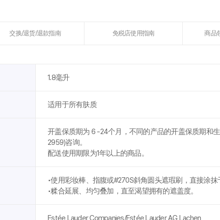
交换/退货/退款指南
免税店使用指南
商品
1.8毫升
适用于所有肤质
开盖保质期为 6 -24个月，不同的产品的开盖保质期和生产日
2959)咨询。
配送使用期限为1年以上的商品。
•使用彩妆棒、指腹或#270S斜角圆头遮瑕刷，直接涂抹
•糅合延展、均匀叠加，直至渴望拥有的遮盖度。
Estée Lauder Companies/Estée Lauder AG Lachen