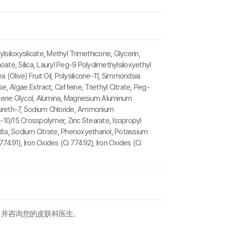
siloxysilicate, Methyl Trimethicone, Glycerin,
ate, Silica, Lauryl Peg-9 Polydimethylsiloxyethyl
Olive) Fruit Oil, Polysilicone-11, Simmondsia
, Algae Extract, Caffeine, Triethyl Citrate, Peg-
xylene Glycol, Alumina, Magnesium Aluminum
Laureth-7, Sodium Chloride, Ammonium
10/15 Crosspolymer, Zinc Stearate, Isopropyl
dta, Sodium Citrate, Phenoxyethanol, Potassium
77491), Iron Oxides (Ci 77492), Iron Oxides (Ci
 并咨询您的皮肤科医生。