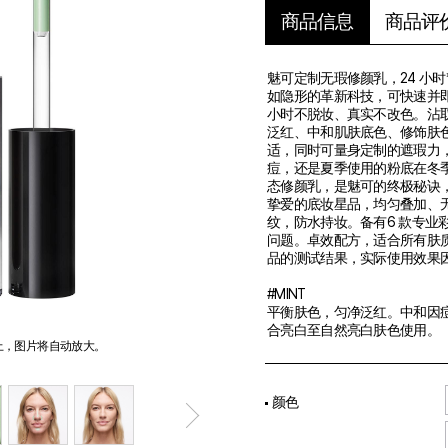
商品评
商品信息
魅可定制无瑕修颜乳，24 小
如隐形的革新科技，可快速并
小时不脱妆、真实不改色。沾
泛红、中和肌肤底色、修饰肤
适，同时可量身定制的遮瑕力
痘，还是夏季使用的粉底在冬
态修颜乳，是魅可的终极秘诀
挚爱的底妆星品，均匀叠加、
纹，防水持妆。备有6 款专业
问题。卓效配方，适合所有肤质。
品的测试结果，实际使用效果
#MINT
平衡肤色，匀净泛红。中和因
合亮白至自然亮白肤色使用。
上，图片将自动放大。
颜色