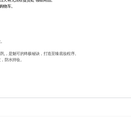
当天将无法在提货处 领取商品。
购物车。
位。
颜乳，是魅可的终极秘诀，打造至臻底妆程序。
纹，防水持妆。