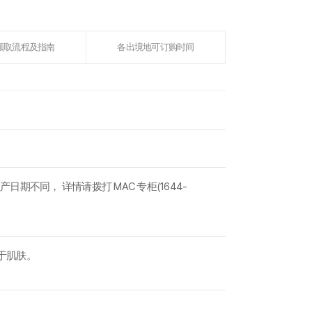
领取流程及指南
各出境地可订购时间
期不同， 详情请拨打 MAC 专柜(1644-
于肌肤。