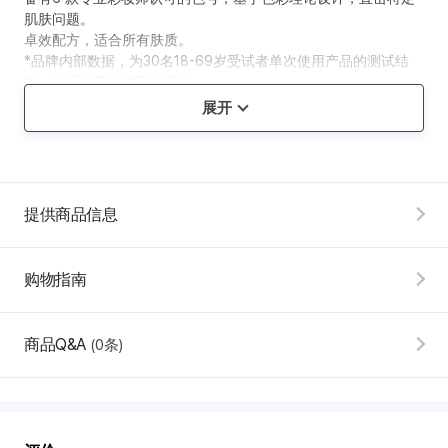
肌肤问题。
卓效配方，适合所有肤质。
*品牌内部数据，为30名18-69岁受试者单次使用产品的测试结
果，实际使用效果因人而异。
展开
提供商品信息
购物指南
韩
际
新
商品Q&A
(0条)
世
界
免
税
店