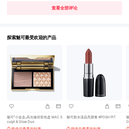
新
查看全部评论
世
界
免
税
店
探索魅可最受欢迎的产品
推
荐
魅可「小金盒」高光修容双色盘 MAC S
魅可新水漾晶亮唇膏 #POSH PIT
魅
culpt & Glow Duo
O
6
登录后查看折扣率
登录后查看折扣率