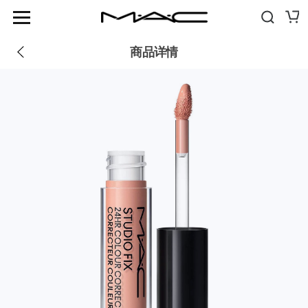
优惠
商品信息
评价
(3)
推荐
新品
商品详情
畅销品
GLASS MOMENT
FIX+ MATTE
彩妆
GLOWPLAY TENDERTALK LIP BALM
妆前+护肤
SQUIRT PLUMPING GLOSS STICK
SKINFINISH COLOURSTRUCK BLUSH
眼部
刷具+工具
LIPGLASS CUSHION HIGH-PIGMENT LIP OIL
眼影
旅行独享
STUDIO FIX 36HR SMOOTH ANGLES CONCEALER
卸妆 + 洁面
眼彩盘+套组
STUDIO FIX 24HR COLOUR CORRECTOR
保湿
眼线
刷具
灵感
POWDER KISS
妆前
睫毛膏
眼部刷具
门店信息
护唇+唇部妆前
关于魅可
眉毛
唇部刷具
假睫毛
脸部刷具
浏览全线产品
眼部妆前
刷具套组
全部刷具