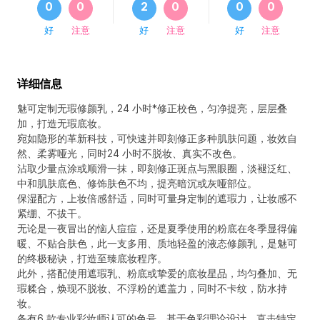
0
0
2
0
0
0
好
注意
好
注意
好
注意
详细信息
魅可定制无瑕修颜乳，24 小时*修正校色，匀净提亮，层层叠
加，打造无瑕底妆。
宛如隐形的革新科技，可快速并即刻修正多种肌肤问题，妆效自
然、柔雾哑光，同时24 小时不脱妆、真实不改色。
沾取少量点涂或顺滑一抹，即刻修正斑点与黑眼圈，淡褪泛红、
中和肌肤底色、修饰肤色不均，提亮暗沉或灰哑部位。
保湿配方，上妆倍感舒适，同时可量身定制的遮瑕力，让妆感不
紧绷、不拔干。
无论是一夜冒出的恼人痘痘，还是夏季使用的粉底在冬季显得偏
暖、不贴合肤色，此一支多用、质地轻盈的液态修颜乳，是魅可
的终极秘诀，打造至臻底妆程序。
此外，搭配使用遮瑕乳、粉底或挚爱的底妆星品，均匀叠加、无
瑕糅合，焕现不脱妆、不浮粉的遮盖力，同时不卡纹，防水持
妆。
备有6 款专业彩妆师认可的色号，基于色彩理论设计，直击特定