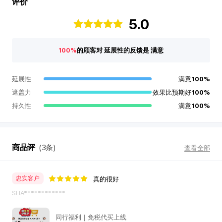
评价
评
5.0
价
100%
的顾客对 延展性的反馈是 满意
延展性
满意
100%
遮盖力
效果比预期好
100%
持久性
满意
100%
商品评
(3条)
查看全部
忠实客户
真的很好
SHA************
同行福利｜免税代买上线