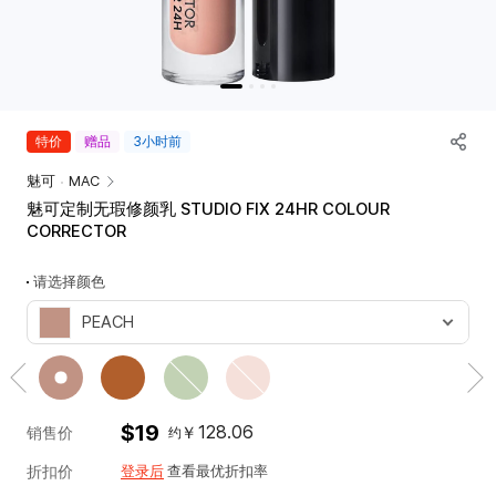
唇部
唇釉
工具
唇膏
专业彩盘
唇彩
涂抹棒
唇线笔
韩
特价
赠品
3小时前
护唇+唇部妆前
际
唇彩盘+套组
魅可
MAC
新
魅可定制无瑕修颜乳 STUDIO FIX 24HR COLOUR
世
脸部
CORRECTOR
界
气垫霜
免
粉底
请选择颜色
税
蜜粉
店
PEACH
腮红
详
情
遮瑕
妆前
신
高光+阴影
$19
128.06
￥
세
销售价
约
多功能
계
折扣价
登录后
查看最优折扣率
脸部彩盘+套组
면