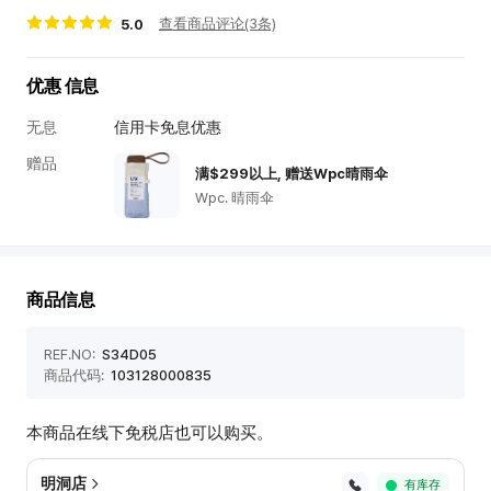
세
查看商品评论(3条)
5.0
점
혜
택
优惠 信息
韩
无息
信用卡免息优惠
际
赠品
新
满$299以上, 赠送Wpc晴雨伞
世
Wpc. 晴雨伞
界
免
税
店
商品信息
商
品
REF.NO:
S34D05
信
商品代码:
103128000835
息
本商品在线下免税店也可以购买。
明洞店
有库存