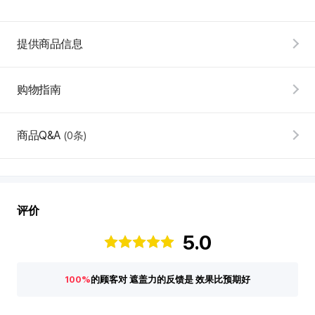
提供商品信息
购物指南
韩
际
新
商品Q&A
(0条)
世
界
免
税
店
评价
评
5.0
价
100%
的顾客对 遮盖力的反馈是 效果比预期好