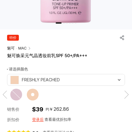
唇部
唇釉
工具
唇膏
专业彩盘
唇彩
涂抹棒
唇线笔
韩
特价
护唇+唇部妆前
际
唇彩盘+套组
魅可
MAC
新
魅可焕采元气晶透妆前乳SPF 50+/PA+++
世
脸部
界
气垫霜
请选择颜色
免
粉底
税
FRESHLY PEACHED
蜜粉
店
腮红
详
情
遮瑕
신
妆前
$39
262.86
￥
세
销售价
约
高光+阴影
계
折扣价
多功能
登录后
查看最优折扣率
면
脸部彩盘+套组
세