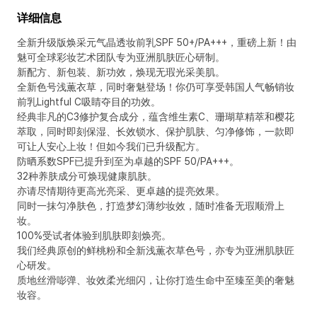
详细信息
全新升级版焕采元气晶透妆前乳SPF 50+/PA+++，重磅上新！由
魅可全球彩妆艺术团队专为亚洲肌肤匠心研制。
新配方、新包装、新功效，焕现无瑕光采美肌。
全新色号浅薫衣草，同时奢魅登场！你仍可享受韩国人气畅销妆
前乳Lightful C吸睛夺目的功效。
经典非凡的C3修护复合成分，蕴含维生素C、珊瑚草精萃和樱花
萃取，同时即刻保湿、长效锁水、保护肌肤、匀净修饰，一款即
可让人安心上妆！但如今我们已升级配方。
防晒系数SPF已提升到至为卓越的SPF 50/PA+++。
32种养肤成分可焕现健康肌肤。
亦请尽情期待更高光亮采、更卓越的提亮效果。
同时一抹匀净肤色，打造梦幻薄纱妆效，随时准备无瑕顺滑上
妆。
100%受试者体验到肌肤即刻焕亮。
我们经典原创的鲜桃粉和全新浅薫衣草色号，亦专为亚洲肌肤匠
心研发。
质地丝滑嘭弹、妆效柔光细闪，让你打造生命中至臻至美的奢魅
妆容。