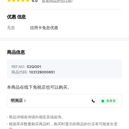
查看商品评论(2条)
5.0
점
韩
혜
际
택
优惠 信息
新
世
无息
信用卡免息优惠
界
免
税
店
商品信息
商
品
REF.NO:
S2QG01
信
商品代码:
103128000651
息
本商品在线下免税店也可以购买。
明洞店
有库存
商品详细咨询请向相应卖场咨询。
根据库存数量购买商品时，购买时显示的商品的分店有可能发生变