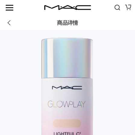
优惠
商品信息
评价
(2)
推荐
新品
商品详情
畅销品
GLASS MOMENT
FIX+ MATTE
彩妆
GLOWPLAY TENDERTALK LIP BALM
妆前+护肤
SQUIRT PLUMPING GLOSS STICK
SKINFINISH COLOURSTRUCK BLUSH
眼部
刷具+工具
LIPGLASS CUSHION HIGH-PIGMENT LIP OIL
眼影
旅行独享
STUDIO FIX 36HR SMOOTH ANGLES CONCEALER
卸妆 + 洁面
眼彩盘+套组
STUDIO FIX 24HR COLOUR CORRECTOR
保湿
眼线
刷具
灵感
POWDER KISS
妆前
睫毛膏
眼部刷具
门店信息
护唇+唇部妆前
关于魅可
眉毛
唇部刷具
假睫毛
脸部刷具
浏览全线产品
眼部妆前
刷具套组
全部刷具