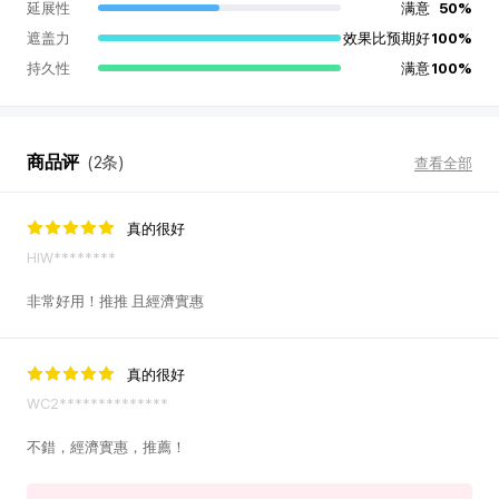
延展性
满意
50%
遮盖力
效果比预期好
100%
持久性
满意
100%
商品评
(2条)
查看全部
真的很好
HIW********
非常好用！推推 且經濟實惠
真的很好
WC2**************
韩
不錯，經濟實惠，推薦！
际
新