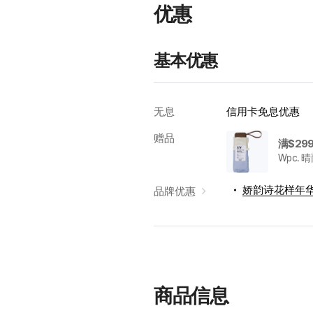
优惠
基本优惠
无息
信用卡免息优惠
赠品
Wpc. 
娇韵诗花样年
品牌优惠
韩
际
新
世
界
商品信息
免
税