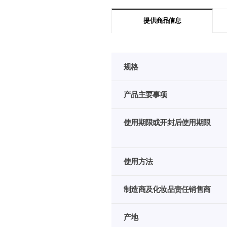
提供商品信息
韩
规格
际
新
世
产品主要事项
界
免
使用期限或开封后使用期限
税
店
提
供
使用方法
商
品
制造商及化妆品责任销售商
信
息
产地