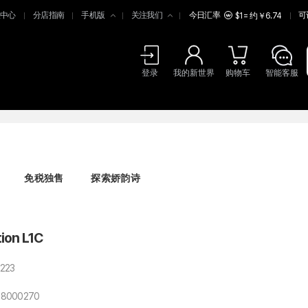
中心
分店指南
手机版
关注我们
今日汇率
可
$1 = 约￥6.74
登录
我的新世界
购物车
智能客服
免税独售
探索娇韵诗
ion L1C
223
28000270