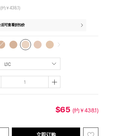
(约￥438.1)
录后可查看折扣价
1
$65
(约￥438.1)
立即订购