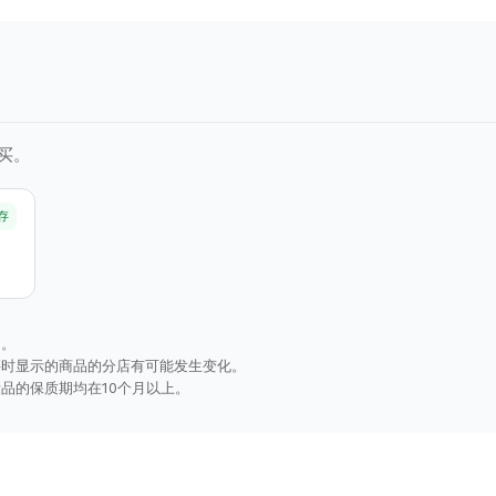
买。
存
询。
买时显示的商品的分店有可能发生变化。
品的保质期均在10个月以上。