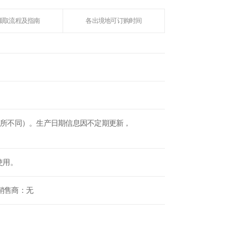
领取流程及指南
各出境地可订购时间
品有所不同）。生产日期信息因不定期更新，
使用。
妆品销售商：无