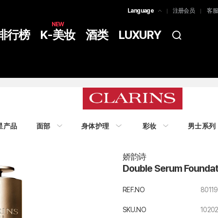
Language
注册会员
客服
한국어
NEW
排行榜
K-美妆
酒类
LUXURY
简体中文
ENGLISH
星产品
面部
身体护理
彩妆
男士系列
娇韵诗
Double Serum Foundat
REF.NO
80119
SKU.NO
1020