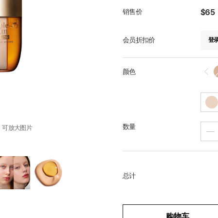
销售价
$65
会员折扣价
登
颜色
数量
，可放大图片
总计
购物车