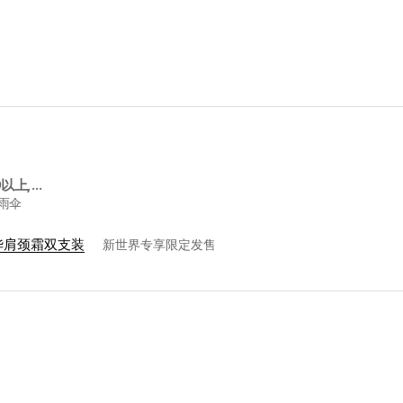
满$299以上, 赠送Wpc晴雨伞
晴雨伞
华肩颈霜双支装
新世界专享限定发售