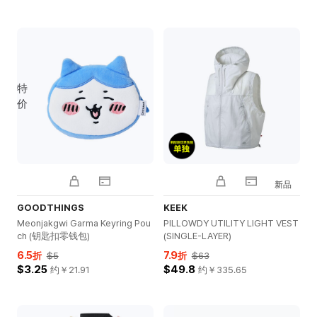
特
价
新品
GOODTHINGS
KEEK
Meonjakgwi Garma Keyring Pou
PILLOWDY UTILITY LIGHT VEST
ch (钥匙扣零钱包)
(SINGLE-LAYER)
6.5
7.9
折
$5
折
$63
$3.25
$49.8
约￥
21.91
约￥
335.65