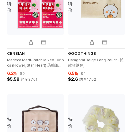
特
特
价
价
CENSIAN
GOODTHINGS
Madeca Medi-Patch Mixed 106p
Damgomi Beige Long Pouch (长
cs (Flower, Star, Heart) 药贴混合
款收纳包)
装
6.2
6.5
折
$9
折
$4
$5.58
$2.6
约￥
37.61
约￥
17.52
特
特
价
价