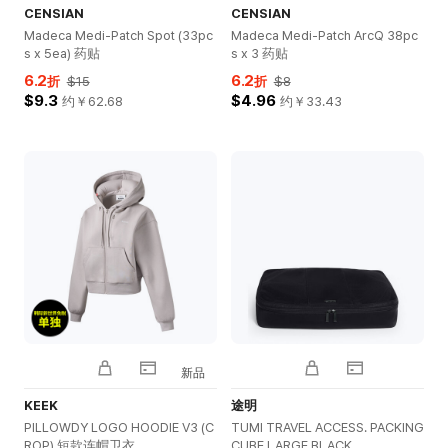
CENSIAN
CENSIAN
Madeca Medi-Patch Spot (33pc
Madeca Medi-Patch ArcQ 38pc
s x 5ea) 药贴
s x 3 药贴
6.2
6.2
折
$15
折
$8
$9.3
$4.96
约￥
62.68
约￥
33.43
新品
KEEK
途明
PILLOWDY LOGO HOODIE V3 (C
TUMI TRAVEL ACCESS. PACKING
ROP) 短款连帽卫衣
CUBE LARGE BLACK