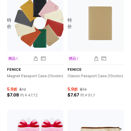
特
特
价
价
赠品
赠品
FENICE
FENICE
Magnet Passport Case (10color)
Classic Passport Case (10color)
5.9
5.9
折
$12
折
$13
$7.08
$7.67
约￥
47.72
约￥
51.7