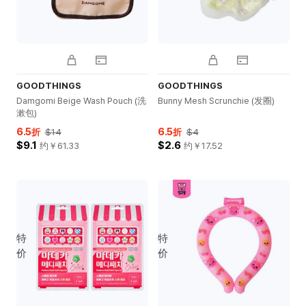
GOODTHINGS
GOODTHINGS
Damgomi Beige Wash Pouch (洗
Bunny Mesh Scrunchie (发圈)
漱包)
6.5
6.5
折
$14
折
$4
$9.1
$2.6
约￥
61.33
约￥
17.52
特
特
价
价