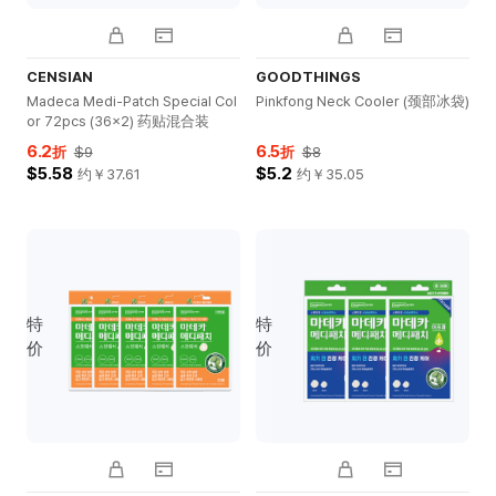
CENSIAN
GOODTHINGS
Madeca Medi-Patch Special Col
Pinkfong Neck Cooler (颈部冰袋)
or 72pcs (36x2) 药贴混合装
6.2
6.5
折
$9
折
$8
$5.58
$5.2
约￥
37.61
约￥
35.05
特
特
价
价