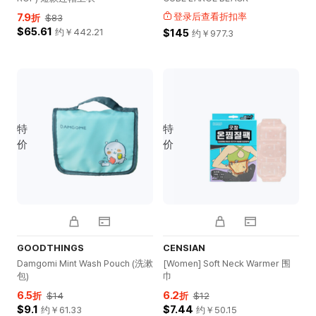
7.9
登录后查看折扣率
折
$83
$65.61
约￥
442.21
$145
约￥
977.3
特
特
价
价
GOODTHINGS
CENSIAN
Damgomi Mint Wash Pouch (洗漱
[Women] Soft Neck Warmer 围
包)
巾
6.5
6.2
折
$14
折
$12
$9.1
$7.44
约￥
61.33
约￥
50.15