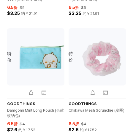
6.5
6.5
折
$5
折
$5
$3.25
$3.25
约￥
21.91
约￥
21.91
特
特
价
价
GOODTHINGS
GOODTHINGS
Damgomi Mint Long Pouch (长款
Chiikawa Mesh Scrunchie (发圈)
收纳包)
6.5
6.5
折
$4
折
$4
$2.6
$2.6
约￥
17.52
约￥
17.52