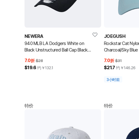
NEWERA
JOEGUSH
940 MLB LA Dodgers White on
Rockstar Cat Nylo
Black Unstructured Ball Cap Black
Charcoal/Sky B
棒球帽
木炭色/天蓝色
7.0
7.0
折
$28
折
$31
$19.6
$21.7
约￥
132.1
约￥
146.26
3小时前
特价
特价