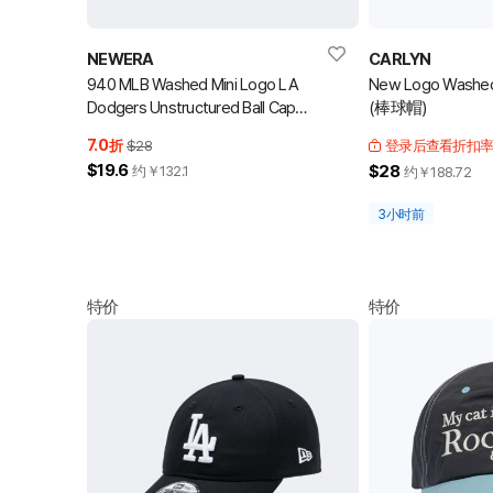
NEWERA
CARLYN
940 MLB Washed Mini Logo LA
New Logo Washed
Dodgers Unstructured Ball Cap
(棒球帽)
Black 棒球帽
7.0
折
$28
登录后查看折扣
$19.6
$28
约￥
132.1
约￥
188.72
3小时前
特价
特价