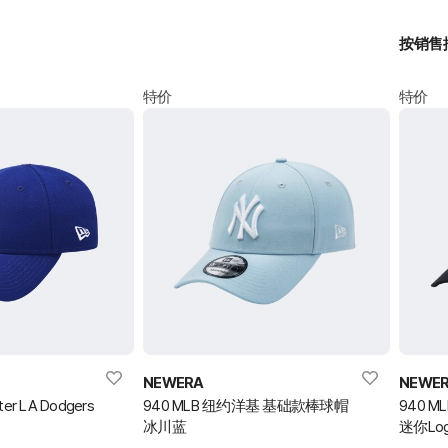
按销售
特价
特价
NEWERA
NEWE
tter LA Dodgers
940 MLB 纽约洋基 基础款棒球帽
940 M
冰川蓝
迷你Lo