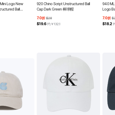
Mini Logo New
920 Chino Script Unstructured Ball
940 MLB
ructured Ball
Cap Dark Green 棒球帽
Logo B
een 棒球帽
7.0
7.0
折
$28
折
$
$19.6
$18.2
约￥
132.1