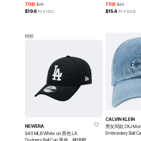
7.0
7.0
折
$28
折
$22
$19.6
$15.4
约￥
132.1
约￥
103.8
特价
CALVIN KLEIN
NEWERA
男女同款 CKJ Mono
Embroidery Ball 
940 MLB White on 黑色 LA
DENIM_OS
Dodgers Ball Cap 黑色 棒球帽