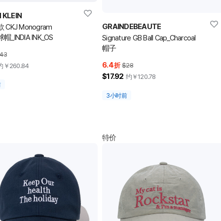
 KLEIN
GRAINDEBEAUTE
CKJ Monogram
_INDIA INK_OS
Signature GB Ball Cap_Charcoal
帽子
43
6.4
折
$28
约￥
260.84
$17.92
约￥
120.78
前
3小时前
特价