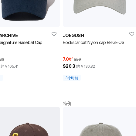
 ARCHIVE
JOEGUSH
 Signature Baseball Cap
Rockstar cat Nylon cap BEIGE OS
7.0
23
折
$29
$20.3
约￥
105.41
约￥
136.82
前
3小时前
特价