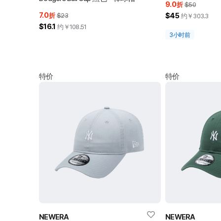
9.0
折
$50
7.0
$45
折
$23
约￥
303.3
$16.1
约￥
108.51
3小时前
特价
特价
NEWERA
NEWERA