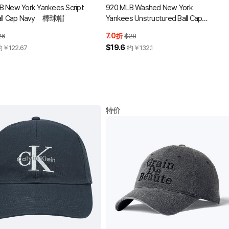
 New York Yankees Script
920 MLB Washed New York
all Cap Navy 棒球帽
Yankees Unstructured Ball Cap
Midnight Navy 棒球帽
7.0
26
折
$28
$19.6
约￥
122.67
约￥
132.1
特价