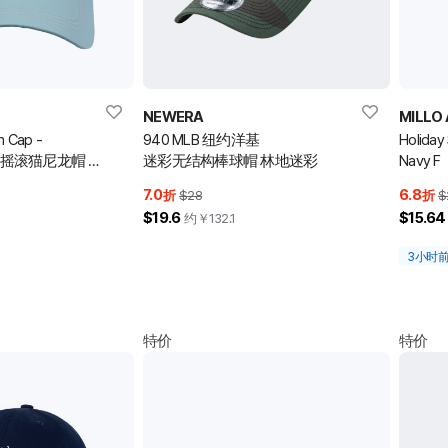
NEWERA
MILLO
n Cap -
940 MLB 纽约洋基
Holiday
lue 摇滚猫尼龙帽 -
迷彩无结构棒球帽 林地迷彩
Navy F
7.0
6.8
折
$28
折
$
$19.6
$15.64
约￥
132.1
3小时
特价
特价