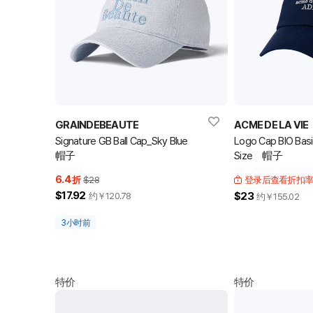
GRAINDEBEAUTE
ACME DE LA VIE
Signature GB Ball Cap_Sky Blue
Logo Cap BIO Bas
帽子
Size 帽子
6.4
折
$28
登录后查看折扣
$17.92
$23
约￥
120.78
约￥
155.02
3小时前
特价
特价