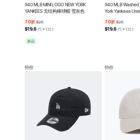
940 MLB MINI LOGO NEW YORK
940 MLB Washed 
YANKEES 无结构棒球帽 雪灰色
York Yankees Unst
Cap Cilantro Gr
7.0
7.0
折
$28
折
$28
$19.6
$19.6
约￥
132.1
约￥
132.1
新品
特价
特价