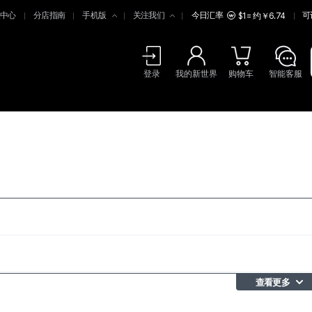
中心
分店指南
手机版
关注我们
今日汇率
可
$1 = 约￥6.74
登录
我的新世界
购物车
智能客服
查看更多