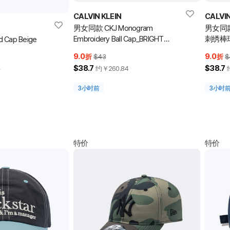
CALVIN KLEIN
CALVIN
男女同款 CKJ Monogram
男女同款 
Embroidery Ball Cap_BRIGHT
刺绣棒球帽
 Cap Beige
WHITE_OS
9.0
9.0
折
$43
折
$
$38.7
$38.7
率
约￥
260.84
3小时前
3小时
特价
特价