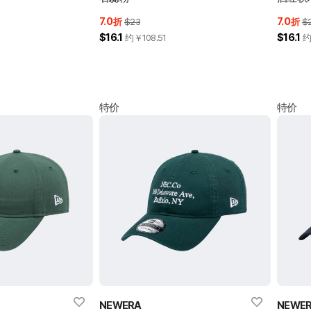
7.0
7.0
折
$23
折
$
$16.1
$16.1
约￥
108.51
特价
特价
NEWERA
NEWE