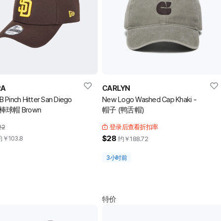
RA
CARLYN
 Pinch Hitter San Diego
New Logo Washed Cap Khaki -
s 棒球帽 Brown
帽子 (鸭舌帽)
22
登录后查看折扣率
$28
约￥
103.8
约￥
188.72
3小时前
特价