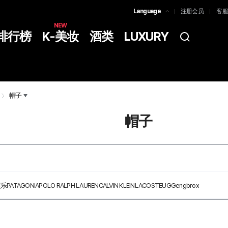
Language
注册会员
客服
한국어
NEW
排行榜
K-美妆
酒类
LUXURY
简体中文
ENGLISH
帽子
帽子
斐乐
PATAGONIA
POLO RALPH LAUREN
CALVIN KLEIN
LACOSTE
UGG
engbrox