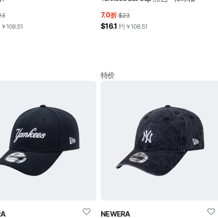
7.0
23
折
$23
$16.1
约￥
108.51
约￥
108.51
特价
RA
NEWERA