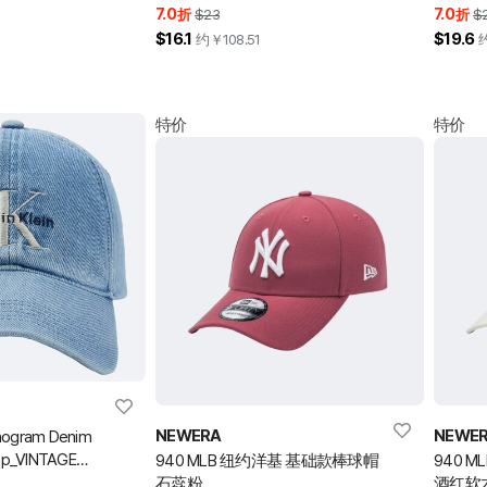
7.0
7.0
折
$23
折
$
$16.1
$19.6
约￥
108.51
特价
特价
NEWERA
NEWE
gram Denim
Cap_VINTAGE
940 MLB 纽约洋基 基础款棒球帽
940 
石蕊粉
酒红软