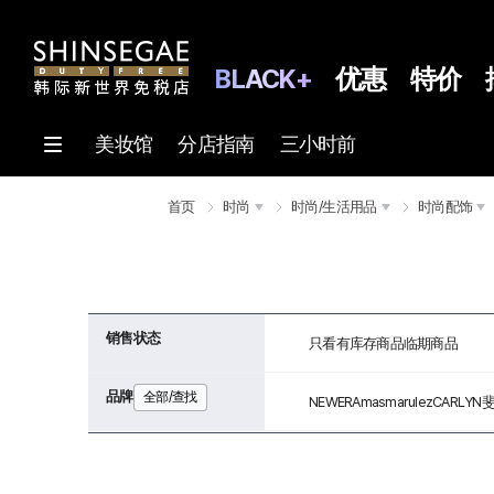
BLACK+
优惠
特价
美妆馆
分店指南
三小时前
首页
时尚
时尚/生活用品
时尚配饰
销售状态
只看有库存商品
临期商品
品牌
全部/查找
NEWERA
masmarulez
CARLYN