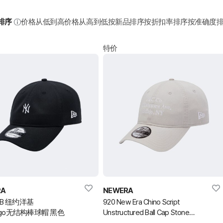
排序
价格从低到高
价格从高到低
按新品排序
按折扣率排序
按准确度
特价
RA
NEWERA
LB 纽约洋基
920 New Era Chino Script
go无结构棒球帽 黑色
Unstructured Ball Cap Stone
棒球帽