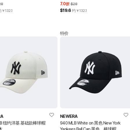
7.0
28
折
$28
$19.6
约￥
132.1
约￥
132.1
特价
RA
NEWERA
MLB 纽约洋基 基础款棒球帽
940 MLB White on 黑色 New York
木
Yankees Ball Cap 黑色 棒球帽