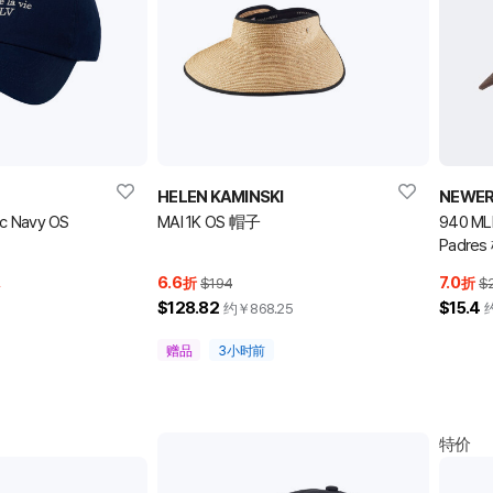
HELEN KAMINSKI
NEWE
ic Navy OS
MAI 1K OS 帽子
940 MLB
Padre
6.6
7.0
率
折
$194
折
$
$128.82
$15.4
约￥
868.25
赠品
3小时前
特价