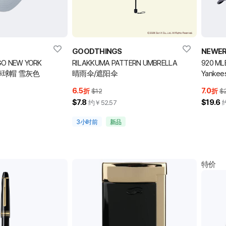
GOODTHINGS
NEWE
GO NEW YORK
RILAKKUMA PATTERN UMBRELLA
920 ML
构棒球帽 雪灰色
晴雨伞/遮阳伞
Yankees
Midnig
6.5
7.0
折
$12
折
$
$7.8
$19.6
约￥
52.57
3小时前
新品
特价