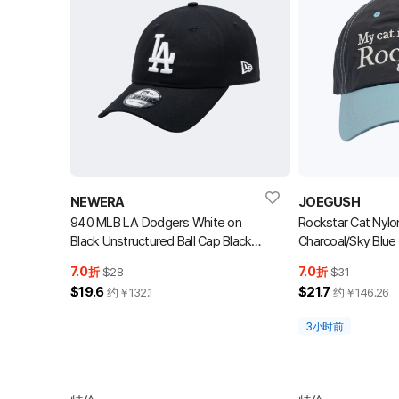
NEWERA
JOEGUSH
940 MLB LA Dodgers White on
Rockstar Cat Nylo
Black Unstructured Ball Cap Black
Charcoal/Sky B
棒球帽
木炭色/天蓝色
7.0
7.0
折
$28
折
$31
$19.6
$21.7
约￥
132.1
约￥
146.26
3小时前