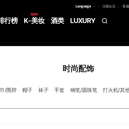
Language
注册会员
客服
한국어
NEW
排行榜
K-美妆
酒类
LUXURY
简体中文
ENGLISH
时尚配饰
巾/围脖
帽子
袜子
手套
钢笔/圆珠笔
打火机/其