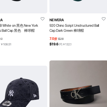
RA
NEWERA
B White on 黑色 New York
920 Chino Script Unstructured Ball
es Ball Cap 黑色 棒球帽
Cap Dark Green 棒球帽
7.0
23
折
$28
$19.6
约￥
108.51
约￥
132.1