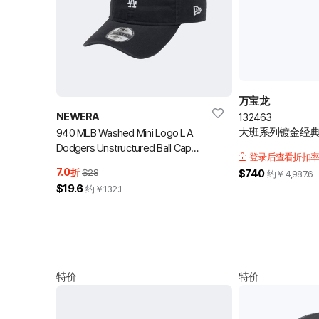
万宝龙
NEWERA
132463
大班系列镀金经典款
940 MLB Washed Mini Logo LA
Dodgers Unstructured Ball Cap
登录后查看折扣
Black 棒球帽
7.0
折
$28
$740
约￥
4,987.6
$19.6
约￥
132.1
特价
特价