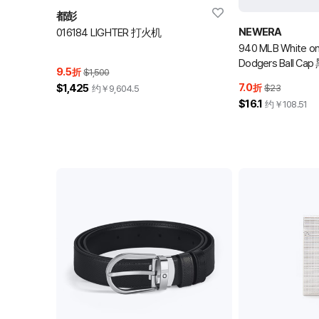
都彭
NEWERA
016184 LIGHTER 打火机
940 MLB White 
Dodgers Ball 
9.5
折
$1,500
7.0
$1,425
折
$23
约￥
9,604.5
$16.1
约￥
108.51