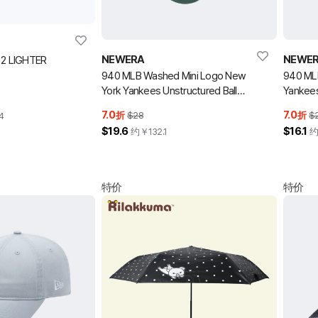
NEWERA
NEWE
 2 LIGHTER
940 MLB Washed Mini Logo New
940 ML
York Yankees Unstructured Ball
Yanke
Cap Cilantro Green 棒球帽
7.0
7.0
折
$28
折
$
4
$19.6
$16.1
约￥
132.1
特价
特价