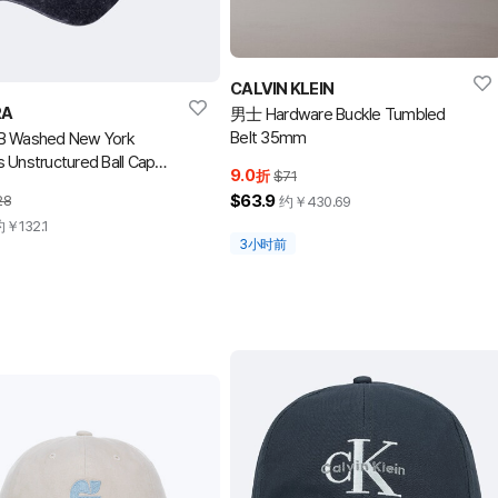
CALVIN KLEIN
RA
男士 Hardware Buckle Tumbled
Belt 35mm
B Washed New York
 Unstructured Ball Cap
9.0
折
$71
ht Navy 棒球帽
$63.9
28
约￥
430.69
约￥
132.1
3小时前