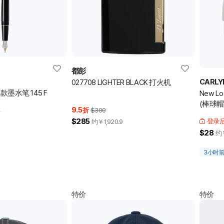
都彭
CARLY
027708 LIGHTER BLACK 打火机
墨水笔 145 F
New Lo
(棒球帽
9.5
率
折
$300
$285
登录
约￥
1,920.9
$28
约
3小时
特价
特价