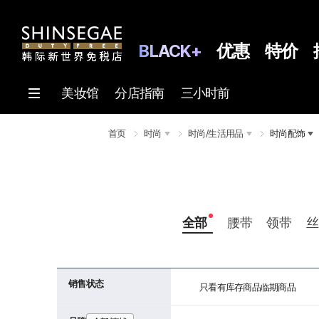
BLACK+
优惠
特价
美妆馆
分店指南
三小时前
首页
时尚
时尚/生活用品
时尚配饰
全部
腰带
领带
丝
销售状态
只看有库存商品
临期商品