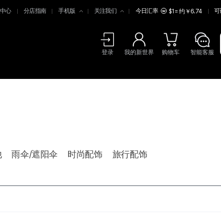
中心
分店指南
手机版
关注我们
今日汇率
可
$1 = 约￥6.74
登录
我的新世界
购物车
智能客服
他
雨伞/遮阳伞
时尚配饰
旅行配饰