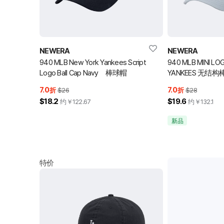
NEWERA
NEWERA
940 MLB New York Yankees Script
940 MLB MINI LO
Logo Ball Cap Navy 棒球帽
YANKEES 无结
7.0
7.0
折
$26
折
$28
$18.2
$19.6
约￥
122.67
约￥
132.1
新品
特价