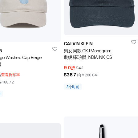
CALVIN KLEIN
N
男女同款 CKJ Monogram
刺绣棒球帽_INDIA INK_OS
go Washed Cap Beige
)
9.0
折
$43
$38.7
后查看折扣率
约￥
260.84
￥
188.72
3小时前
前