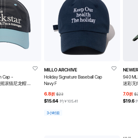
MILLO ARCHIVE
NEWE
n Cap -
Holiday Signature Baseball Cap
940 M
lue 摇滚猫尼龙帽 -
Navy F
迷彩无
6.8
7.0
折
$23
折
$
$15.64
$19.6
约￥
105.41
3小时前