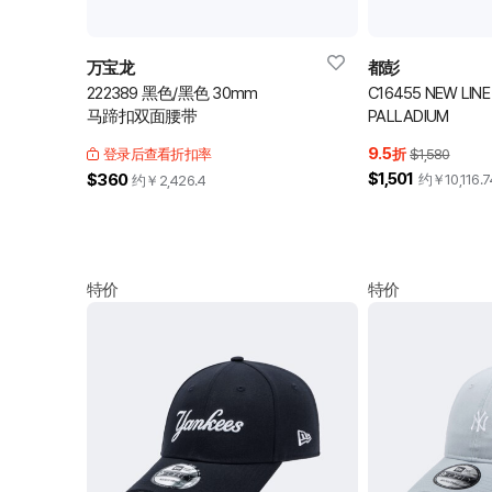
万宝龙
都彭
222389 黑色/黑色 30mm
C16455 NEW LINE
马蹄扣双面腰带
PALLADIUM
9.5
登录后查看折扣率
折
$1,580
$1,501
$360
约￥
10,116.7
约￥
2,426.4
特价
特价