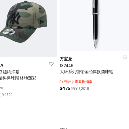
万宝龙
RA
132446
大班系列镀铂金经典款圆珠笔
LB 纽约洋基
结构棒球帽 林地迷彩
登录后查看折扣率
28
$475
约￥
3,201.5
约￥
132.1