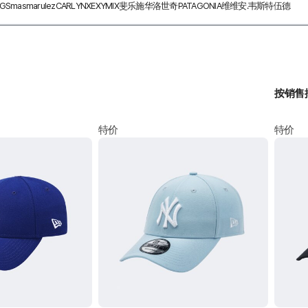
GS
masmarulez
CARLYN
XEXYMIX
斐乐
施华洛世奇
PATAGONIA
维维安.韦斯特伍德
按销售
特价
特价