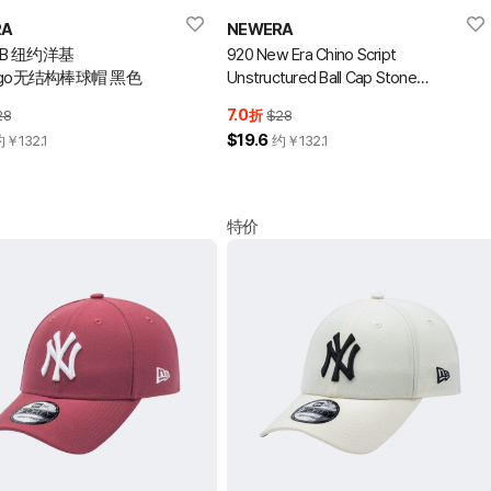
RA
NEWERA
LB 纽约洋基
920 New Era Chino Script
go无结构棒球帽 黑色
Unstructured Ball Cap Stone
棒球帽
7.0
28
折
$28
$19.6
约￥
132.1
约￥
132.1
特价