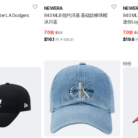
NEWERA
NEWE
tter LA Dodgers
940 MLB 纽约洋基 基础款棒球帽
940 M
冰川蓝
迷你Lo
7.0
7.0
折
$23
折
$
$16.1
$19.6
约￥
108.51
特价