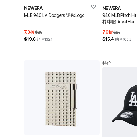
NEWERA
NEWERA
MLB 940 LA Dodgers 迷你Logo
940 MLB Pinch Hi
棒球帽 Royal Blue
7.0
7.0
折
$28
折
$22
$19.6
$15.4
约￥
132.1
约￥
103.8
特价