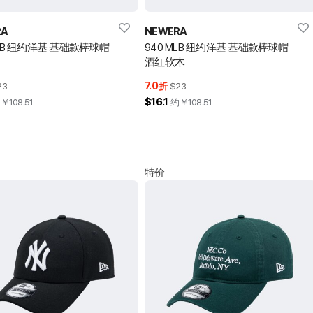
RA
NEWERA
MLB 纽约洋基 基础款棒球帽
940 MLB 纽约洋基 基础款棒球帽
酒红软木
7.0
23
折
$23
$16.1
约￥
108.51
约￥
108.51
特价