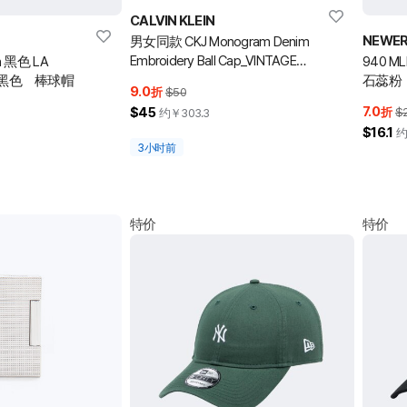
CALVIN KLEIN
NEWE
男女同款 CKJ Monogram Denim
Embroidery Ball Cap_VINTAGE
on 黑色 LA
940 
DENIM_OS
Cap 黑色 棒球帽
石蕊粉
9.0
折
$50
7.0
$45
折
$
约￥
303.3
$16.1
3小时前
特价
特价