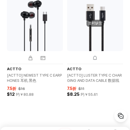
暂时缺货
ACTTO
ACTTO
[ACTTO] NEWEST TYPE C EARP
[ACTTO] LUSTER TYPE C CHAR
HONES 耳机 黑色
GING AND DATA CABLE 数据线
7.5
7.5
折
$16
折
$11
$12
$8.25
约￥
80.88
约￥
55.61