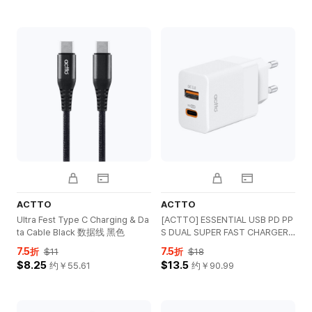
ACTTO
ACTTO
Ultra Fest Type C Charging & Da
[ACTTO] ESSENTIAL USB PD PP
ta Cable Black 数据线 黑色
S DUAL SUPER FAST CHARGER
快速充电器 白色
7.5
7.5
折
$11
折
$18
$8.25
$13.5
约￥
55.61
约￥
90.99