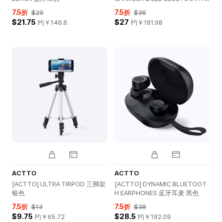
PEAKER 蓝牙音响 白色
7.5
7.5
折
$29
折
$36
$21.75
$27
约￥
146.6
约￥
181.98
ACTTO
ACTTO
[ACTTO] ULTRA TIRPOD 三脚架
[ACTTO] DYNAMIC BLUETOOT
银色
H EARPHONES 蓝牙耳麦 黑色
7.5
7.5
折
$13
折
$38
$9.75
$28.5
约￥
65.72
约￥
192.09