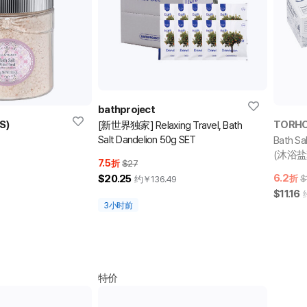
bathproject
S)
TORH
[新世界独家] Relaxing Travel, Bath
Salt Dandelion 50g SET
Bath Sa
(沐浴盐
7.5
折
$27
6.2
$20.25
折
$
约￥
136.49
$11.16
3小时前
特价