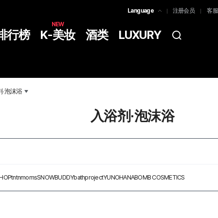
Language
注册会员
客服
한국어
NEW
排行榜
K-美妆
酒类
LUXURY
简体中文
ENGLISH
剂∙泡沫浴
入浴剂∙泡沫浴
HOP
tntnmoms
SNOWBUDDY
bathproject
YUNOHANA
BOMB COSMETICS