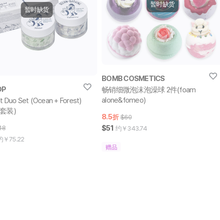
暂时缺货
暂时缺货
BOMB COSMETICS
OP
畅销细微泡沫泡澡球 2件(foam
alone&fomeo)
lt Duo Set (Ocean + Forest)
套装)
8.5
折
$60
$51
18
约￥
343.74
约￥
75.22
赠品