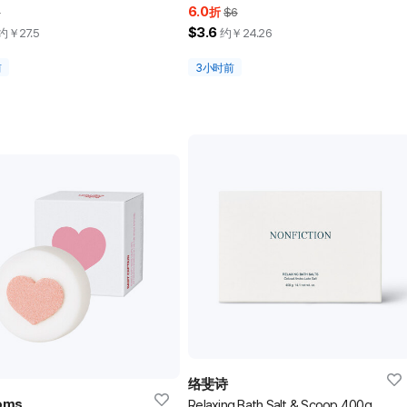
6.0
8
折
$6
$3.6
约￥
27.5
约￥
24.26
前
3小时前
络斐诗
oms
Relaxing Bath Salt & Scoop 400g