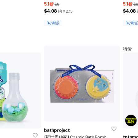
5.1
5.1
折
$8
折
$
$4.08
$4.08
约￥
27.5
3小时前
3小时
特价
bathproject
tntnm
[新世界独家] Cosmic Bath Bomb