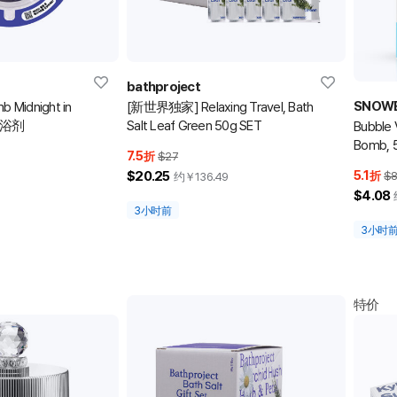
bathproject
SNOW
b Midnight in
[新世界独家] Relaxing Travel, Bath
 入浴剂
Salt Leaf Green 50g SET
Bubble 
Bomb, 5
7.5
折
$27
(泡泡浴
5.1
$20.25
折
$
约￥
136.49
$4.08
3小时前
3小时
特价