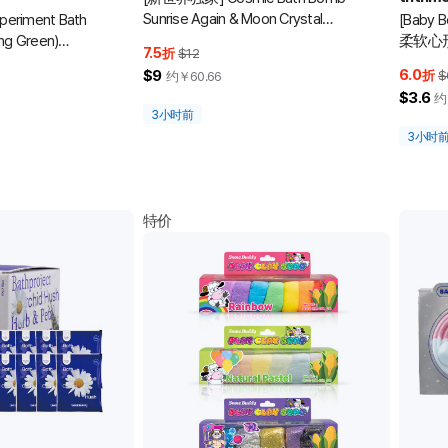
Sunrise Again & Moon Crystal
xperiment Bath
[Baby B
Power Set 180g*2
ng Green)
柔软心形
7.5
折
$12
6.0
$9
折
$
约￥
60.66
$3.6
约
3小时前
3小时
特价