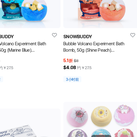
BUDDY
SNOWBUDDY
Volcano Experiment Bath
Bubble Volcano Experiment Bath
0g (Marine Blue)
Bomb, 50g (Shine Peach)
球)
(泡泡浴球)
5.1
8
折
$8
$4.08
约￥
27.5
约￥
27.5
前
3小时前