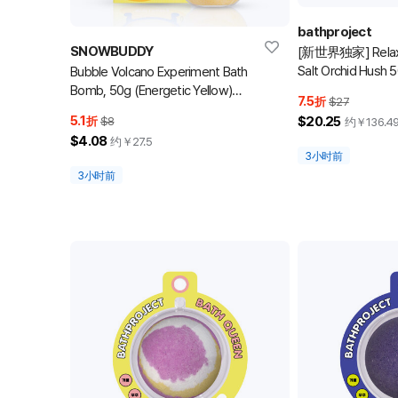
bathproject
SNOWBUDDY
[新世界独家] Relaxin
Salt Orchid Hush 
Bubble Volcano Experiment Bath
Bomb, 50g (Energetic Yellow)
7.5
折
$27
(泡泡浴球)
5.1
$20.25
折
$8
约￥
136.4
$4.08
约￥
27.5
3小时前
3小时前