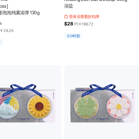
浴盐
oss]
泡泡纯素浴弹 130g
登录后查看折扣率
6
$28
约￥
188.72
￥
24.26
3小时前
前