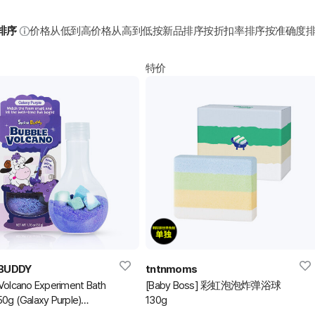
排序
价格从低到高
价格从高到低
按新品排序
按折扣率排序
按准确度
特价
BUDDY
tntnmoms
Volcano Experiment Bath
[Baby Boss] 彩虹泡泡炸弹浴球
0g (Galaxy Purple)
130g
球)