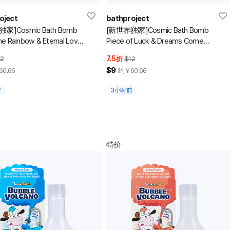
oject
bathproject
家]Cosmic Bath Bomb
[新世界独家]Cosmic Bath Bomb
he Rainbow & Eternal Love
Piece of Luck & Dreams Come
80g*2
True Set 180g*2
7.5
2
折
$12
$9
60.66
约￥
60.66
前
3小时前
特价