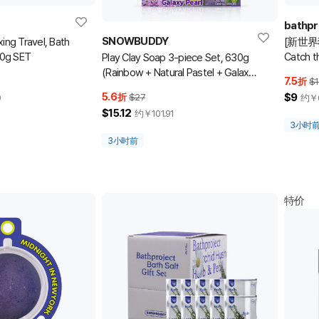
bathpr
SNOWBUDDY
g Travel, Bath
[新世界独
50g SET
Catch t
Play Clay Soap 3-piece Set, 630g
Set 1
(Rainbow + Natural Pastel + Galaxy
7.5
折
$1
Pearl)
5.6
$9
折
$27
9
约￥
$15.12
约￥
101.91
3小时
3小时前
特价