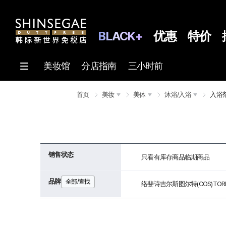
BLACK+
优惠
特价
美妆馆
分店指南
三小时前
首页
美妆
美体
沐浴/入浴
入浴
销售状态
只看有库存商品
临期商品
品牌
全部/查找
络斐诗
吉尔斯图尔特(COS)
TOR