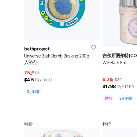
bathproject
吉尔斯图尔特(CO
Universe Bath Bomb Basking 200g
入浴剂
W.F Bath Salt
7.5
折
$6
6.2
$4.5
折
$29
约￥
30.33
$17.98
约￥
121.19
3小时前
赠品
3小时前
特价
特价