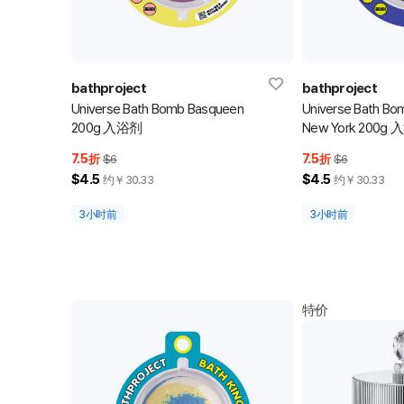
bathproject
bathproject
Universe Bath Bomb Basqueen
Universe Bath Bom
200g 入浴剂
New York 200g
7.5
7.5
折
$6
折
$6
$4.5
$4.5
约￥
30.33
约￥
30.33
3小时前
3小时前
特价