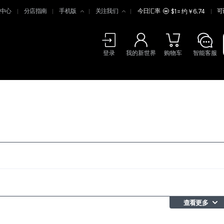
中心
分店指南
手机版
关注我们
今日汇率
可
$1 = 约￥6.74
登录
我的新世界
购物车
智能客服
查看更多