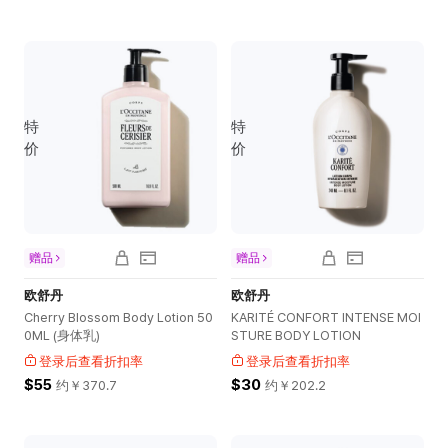
特
特
价
价
赠品
赠品
欧舒丹
欧舒丹
Cherry Blossom Body Lotion 50
KARITÉ CONFORT INTENSE MOI
0ML (身体乳)
STURE BODY LOTION
登录后查看折扣率
登录后查看折扣率
$55
$30
约￥
370.7
约￥
202.2