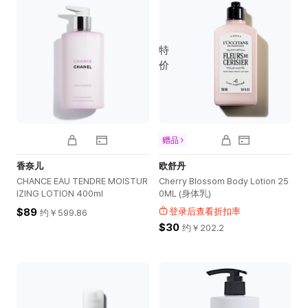
特
价
赠品
香奈儿
欧舒丹
CHANCE EAU TENDRE MOISTUR
Cherry Blossom Body Lotion 25
IZING LOTION 400ml
0ML (身体乳)
$89
登录后查看折扣率
约￥
599.86
$30
约￥
202.2