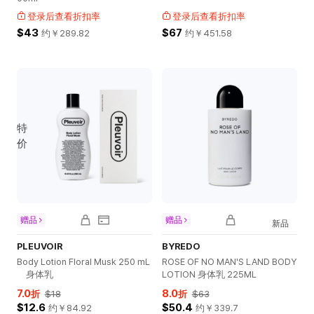
登录后查看折扣率
登录后查看折扣率
$43
$67
约￥
289.82
约￥
451.58
特
价
赠品
赠品
新品
PLEUVOIR
BYREDO
Body Lotion Floral Musk 250 mL
ROSE OF NO MAN'S LAND BODY
身体乳
LOTION 身体乳 225ML
7.0
8.0
折
$18
折
$63
$12.6
$50.4
约￥
84.92
约￥
339.7