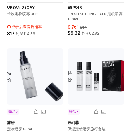
URBAN DECAY
ESPOIR
长效定妆喷雾 30ml
FRESH SETTING FIXER 定妆喷雾
100ml
登录后查看折扣率
6.7
折
$14
$9.32
$17
约￥
62.82
约￥
114.58
特
特
价
价
赠品
赠品
赫妍
玫珂菲
定妆喷雾 80ml
保湿定妆喷雾旅行套装