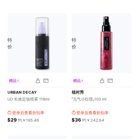
特
特
价
价
赠品
赠品
URBAN DECAY
植村秀
UD 长效定妆喷雾 118ml
「元气小红喷」100 ml
登录后查看折扣率
登录后查看折扣率
$29
$36
约￥
195.46
约￥
242.64