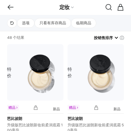
定妆
选项
只看有库存商品
临期商品
48 个结果
按销售排序
特
特
价
价
赠品
赠品
新品
新品
芭比波朗
芭比波朗
升级版芭比波朗新妆前柔润底霜 1
升级版芭比波朗新妆前柔润底霜 5
00毫升
0毫升