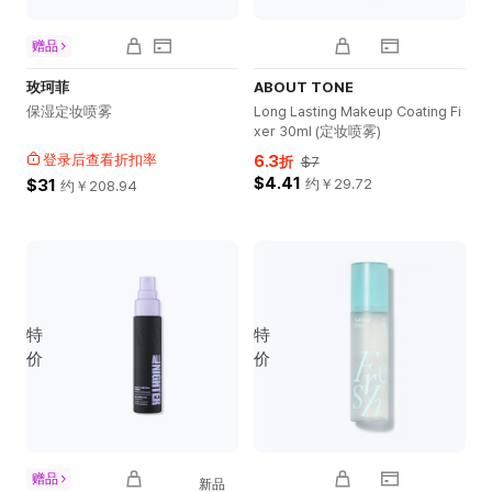
赠品
玫珂菲
ABOUT TONE
保湿定妆喷雾
Long Lasting Makeup Coating Fi
xer 30ml (定妆喷雾)
登录后查看折扣率
6.3
折
$7
$4.41
$31
约￥
29.72
约￥
208.94
特
特
价
价
赠品
新品