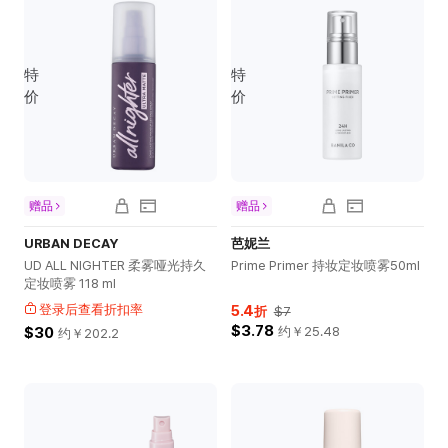
特
特
价
价
赠品
赠品
URBAN DECAY
芭妮兰
UD ALL NIGHTER 柔雾哑光持久
Prime Primer 持妆定妆喷雾50ml
定妆喷雾 118 ml
登录后查看折扣率
5.4
折
$7
$3.78
$30
约￥
25.48
约￥
202.2