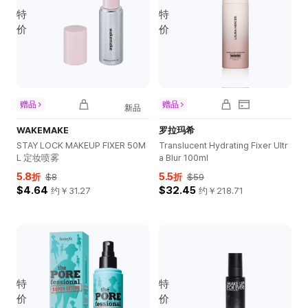
特
特
价
价
赠品
赠品
新品
WAKEMAKE
罗拉玛希
STAY LOCK MAKEUP FIXER 50M
Translucent Hydrating Fixer Ultr
L 定妆喷雾
a Blur 100ml
5.8
5.5
折
$8
折
$59
$4.64
$32.45
约￥
31.27
约￥
218.71
特
特
价
价