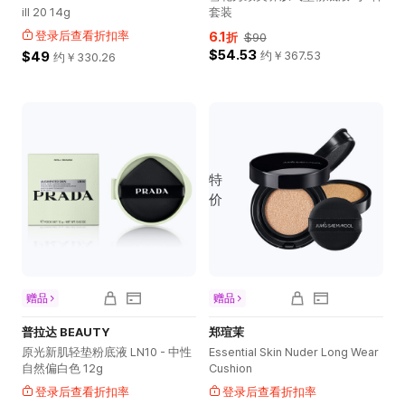
ill 20 14g
套装
登录后查看折扣率
6.1
折
$90
$54.53
$49
约￥
367.53
约￥
330.26
特
价
赠品
赠品
普拉达 BEAUTY
郑瑄茉
原光新肌轻垫粉底液 LN10 - 中性
Essential Skin Nuder Long Wear
自然偏白色 12g
Cushion
登录后查看折扣率
登录后查看折扣率