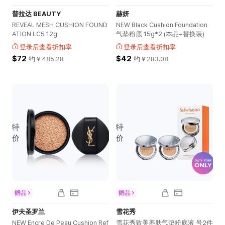
普拉达 BEAUTY
赫妍
REVEAL MESH CUSHION FOUND
NEW Black Cushion Foundation
ATION LC5 12g
气垫粉底 15g*2 (本品+替换装)
登录后查看折扣率
登录后查看折扣率
$72
$42
约￥
485.28
约￥
283.08
特
特
价
价
赠品
赠品
伊夫圣罗兰
雪花秀
NEW Encre De Peau Cushion Ref
雪花秀致美养肤气垫粉底液 号2件