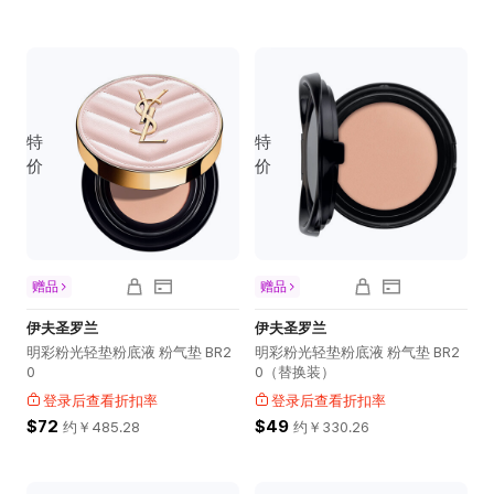
特
特
价
价
赠品
赠品
伊夫圣罗兰
伊夫圣罗兰
明彩粉光轻垫粉底液 粉气垫 BR2
明彩粉光轻垫粉底液 粉气垫 BR2
0
0（替换装）
登录后查看折扣率
登录后查看折扣率
$72
$49
约￥
485.28
约￥
330.26