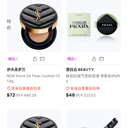
特
价
赠品
赠品
伊夫圣罗兰
普拉达 BEAUTY
NEW Encre De Peau Cushion 10
焕肌抗皱气垫粉底液 替换装(Refil
14g
l)
登录后查看折扣率
登录后查看折扣率
$72
$48
约￥
485.28
约￥
323.52