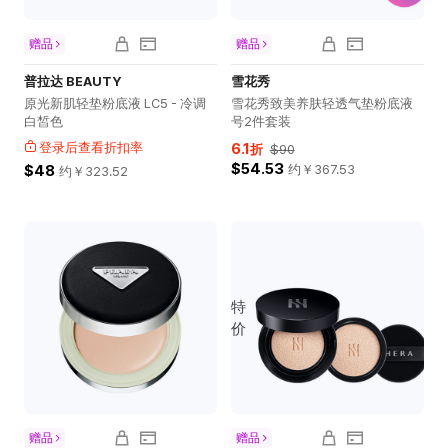
赠品
赠品
普拉达 BEAUTY
雪花秀
原光新肌轻垫粉底液 LC5 - 冷调
雪花秀致美养肤轻透气垫粉底液
白皙色
号2件套装
登录后查看折扣率
6.1
折
$90
$54.53
$48
约￥
367.53
约￥
323.52
特
价
赠品
赠品