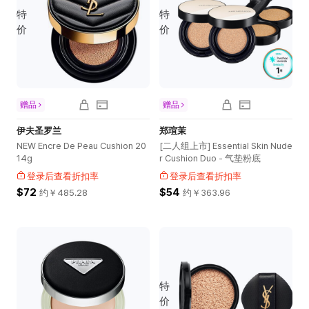
特
特
价
价
赠品
赠品
伊夫圣罗兰
郑瑄茉
NEW Encre De Peau Cushion 20
[二人组上市] Essential Skin Nude
14g
r Cushion Duo - 气垫粉底
登录后查看折扣率
登录后查看折扣率
$72
$54
约￥
485.28
约￥
363.96
特
价