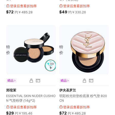
登录后查看折扣率
登录后查看折扣率
$72
$49
约￥
485.28
约￥
330.26
特
特
价
价
赠品
赠品
郑瑄茉
伊夫圣罗兰
ESSENTIAL SKIN NUDER CUSHIO
明彩粉光轻垫粉底液 粉气垫 B20
N 气垫粉饼 (14g*2)
CN
登录后查看折扣率
登录后查看折扣率
$29
$72
约￥
195.46
约￥
485.28