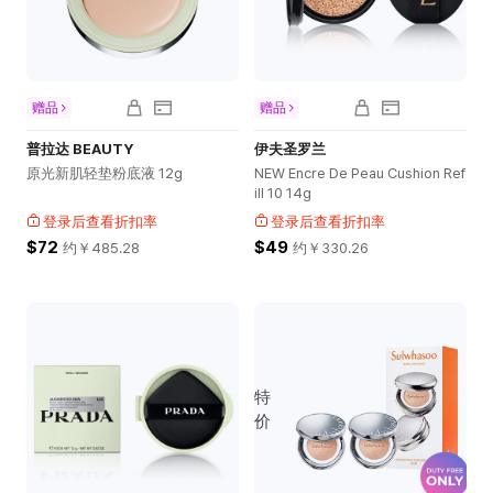
赠品
赠品
普拉达 BEAUTY
伊夫圣罗兰
原光新肌轻垫粉底液 12g
NEW Encre De Peau Cushion Ref
ill 10 14g
登录后查看折扣率
登录后查看折扣率
$72
$49
约￥
485.28
约￥
330.26
特
价