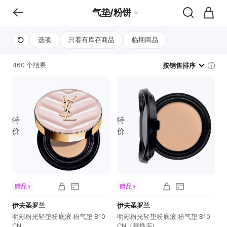
气垫/粉饼
选项
只看有库存商品
临期商品
460 个结果
按销售排序
特
特
价
价
赠品
赠品
伊夫圣罗兰
伊夫圣罗兰
明彩粉光轻垫粉底液 粉气垫 B10
明彩粉光轻垫粉底液 粉气垫 B10
CN
CN（替换装)