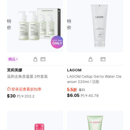
特
特
价
价
赠品
芙莉美娜
LAGOM
温和去角质凝露 2件套装
LAGOM Cellup Gel to Water Cle
anser 220ml / 洁面
登录后查看折扣率
5.5
折
$11
$6.05
$30
约￥
40.78
约￥
202.2