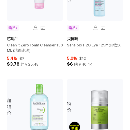
赠品
赠品
芭妮兰
贝德玛
Clean It Zero Foam Cleanser 150
Sensibio H2O Eye 125ml卸妆水
ML (洁面泡沫)
5.4
5.0
折
$7
折
$12
$3.78
$6
约￥
25.48
约￥
40.44
超
特
特
价
价