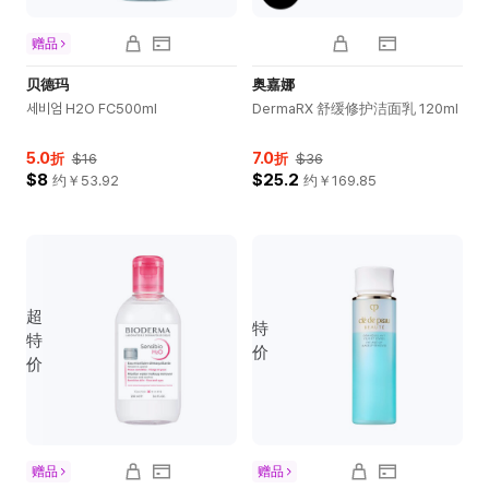
赠品
贝德玛
奥嘉娜
세비엄 H2O FC500ml
DermaRX 舒缓修护洁面乳 120ml
5.0
7.0
折
$16
折
$36
$8
$25.2
约￥
53.92
约￥
169.85
超
特
特
价
价
赠品
赠品