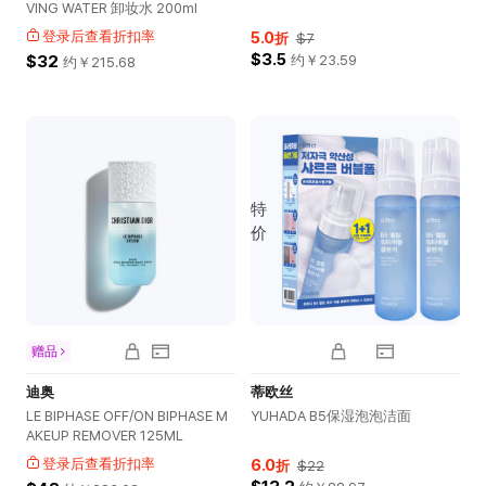
VING WATER 卸妆水 200ml
登录后查看折扣率
5.0
折
$7
$3.5
$32
约￥
23.59
约￥
215.68
特
价
赠品
迪奥
蒂欧丝
LE BIPHASE OFF/ON BIPHASE M
YUHADA B5保湿泡泡洁面
AKEUP REMOVER 125ML
登录后查看折扣率
6.0
折
$22