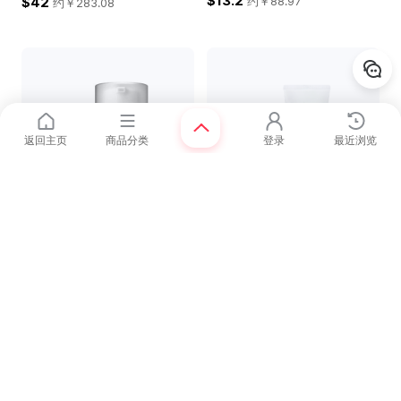
$13.2
$42
约￥
88.97
约￥
283.08
特
特
返回主页
商品分类
登录
最近浏览
价
价
赠品
奥嘉娜
芭妮兰
DermaRX 水润保湿洁面乳 120ml
Clean It Zero Pore Clarifying Foa
m Cleanser 150ML (洁净毛孔洗
面奶)
7.0
5.4
折
$36
折
$10
$25.2
$5.4
约￥
169.85
约￥
36.4