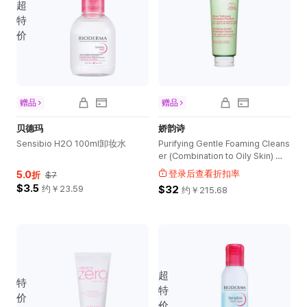
超
特
价
赠品
赠品
贝德玛
娇韵诗
Sensibio H2O 100ml卸妆水
Purifying Gentle Foaming Cleans
er (Combination to Oily Skin) 洁
面乳 125ml
5.0
登录后查看折扣率
折
$7
$3.5
约￥
23.59
$32
约￥
215.68
超
特
特
价
价