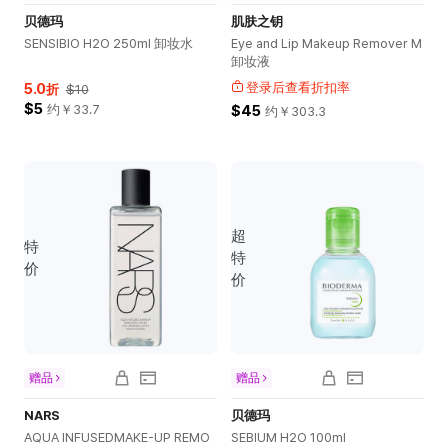
贝德玛
肌肤之钥
SENSIBIO H2O 250ml 卸妆水
Eye and Lip Makeup Remover M
卸妆液
5.0
登录后查看折扣率
折
$10
$5
约￥
33.7
$45
约￥
303.3
超
特
特
价
价
赠品
赠品
NARS
贝德玛
AQUA INFUSEDMAKE-UP REMO
SEBIUM H2O 100ml