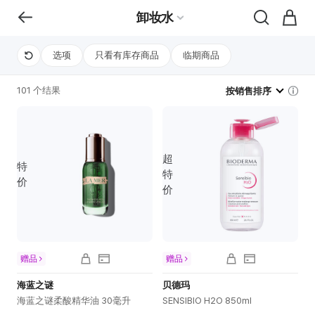
卸妆水
选项
只看有库存商品
临期商品
101 个结果
按销售排序
超
特
特
价
价
赠品
赠品
海蓝之谜
贝德玛
海蓝之谜柔酸精华油 30毫升
SENSIBIO H2O 850ml