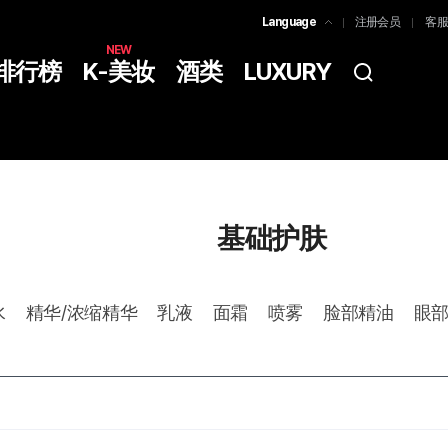
Language
注册会员
客服
한국어
NEW
排行榜
K-美妆
酒类
LUXURY
简体中文
ENGLISH
基础护肤
水
精华/浓缩精华
乳液
面霜
喷雾
脸部精油
眼