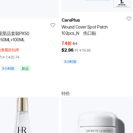
CarePlus
Wound Cover Spot Patch
102pcs_N 伤口贴
宠星品套裝PX50
+50ML+100ML
7.4
折
$4
$2.96
后查看折扣率
约￥
19.95
约￥
7,420.74
3小时前
3小时前
新品
特价