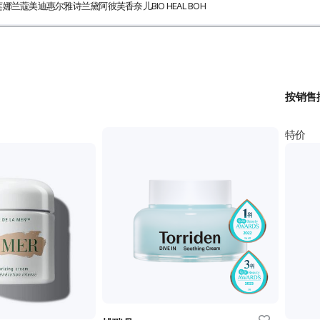
莲娜
兰蔻
美迪惠尔
雅诗兰黛
阿彼芙
香奈儿
BIO HEAL BOH
按销售
特价