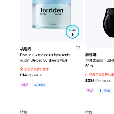
桃瑞丹
赫莲娜
Dive-in low molecular hyaluronic
acid multi-pad 80 sheets 棉片
黑绷带面霜 活颜
50ml
登录后查看折扣率
$14
登录后查看折扣
约￥
94.36
$385
约￥
2,594.9
赠品
3小时前
赠品
3小时前
特价
特价