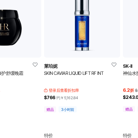
莱珀妮
SK-II
修护舒缓晚霜
SKIN CAVIAR LIQUID LIFT RF INT
神仙水护
6.2
率
登录后查看折扣率
折
$
$243.
$766
约￥
5,162.84
赠品
赠品
3小时前
特价
特价