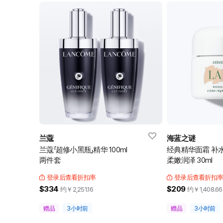
兰蔻
海蓝之谜
兰蔻「超修小黑瓶」精华 100ml
经典精华面霜 补
两件套
柔嫩润泽 30ml
登录后查看折扣率
登录后查看折扣
$334
$209
约￥
2,251.16
约￥
1,408.66
赠品
3小时前
赠品
3小时前