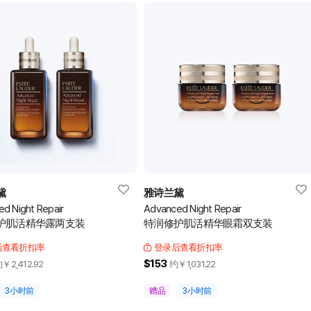
黛
雅诗兰黛
d Night Repair
Advanced Night Repair
护肌活精华露两支装
特润修护肌活精华眼霜双支装
后查看折扣率
登录后查看折扣率
$153
约￥
2,412.92
约￥
1,031.22
3小时前
赠品
3小时前