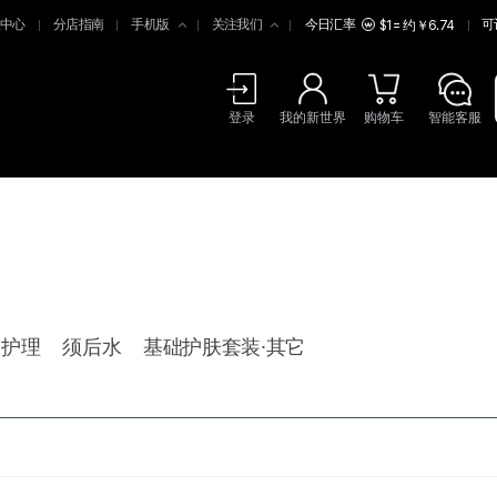
中心
分店指南
手机版
关注我们
今日汇率
可
$1 = 约￥6.74
登录
我的新世界
购物车
智能客服
部护理
须后水
基础护肤套装∙其它