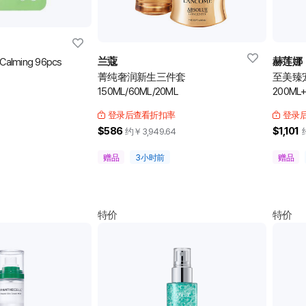
兰蔻
赫莲娜
 Calming 96pcs
菁纯奢润新生三件套
至美臻
150ML/60ML/20ML
200ML
登录后查看折扣率
登录
$586
$1,101
约￥
3,949.64
赠品
3小时前
赠品
特价
特价