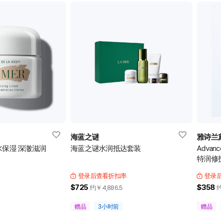
海蓝之谜
雅诗兰
水保湿 深澈滋润
海蓝之谜水润抵达套装
Advance
特润修
率
登录后查看折扣率
登录
$725
$358
约￥
4,886.5
赠品
3小时前
赠品