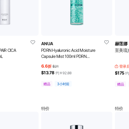
ANUA
赫莲娜
AIR CICA
PDRN Hyaluronic Acid Moisture
至美琉光
mL
Capsule Mist 100ml PDRN
透明质酸保湿水雾 100ml 喷雾
6.6
折
$21
登录
$13.78
$175
约￥
92.88
约
赠品
3小时前
赠品
特价
特价