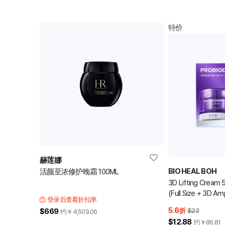
特价
赫莲娜
BIO HEAL BOH
活颜至浓修护晚霜 100ML
3D Lifting Cream 
(Full Size + 3D A
登录后查看折扣率
Mist 20mL)
5.6
$669
折
$23
约￥
4,509.06
$12.88
约￥
86.81