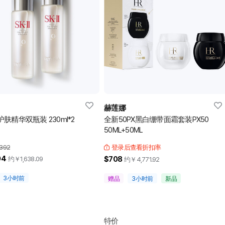
赫莲娜
肤精华双瓶装 230ml*2
全新50PX黑白绷带面霜套装PX50
50ML+50ML
392
登录后查看折扣率
04
$708
约￥
1,638.09
约￥
4,771.92
3小时前
赠品
3小时前
新品
特价