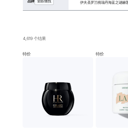
品牌
全部/查找
伊夫圣罗兰
桃瑞丹
海蓝之谜
赫
4,619 个结果
特价
特价