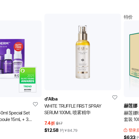
特价
d'Alba
赫莲娜
WHITE TRUFFLE FIRST SPRAY
SERUM 100ML 喷雾精华
50ml Special Set
赫莲娜
mpoule 15mL + 3D
套装 100
7.4
折
$17
$12.58
登录
约￥
84.79
$633