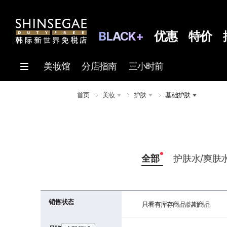
BLACK+
优惠
特价
美妆馆
分店指南
三小时前
首页
美妆
护肤
基础护肤
全部
护肤水/爽肤
销售状态
只看有库存商品
临期商品