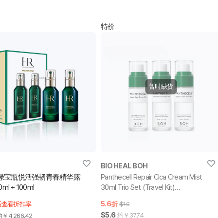
特价
暂时缺货
BIO HEAL BOH
绿宝瓶悦活强韧青春精华露
Panthecell Repair Cica Cream Mist
ml + 100ml
30ml Trio Set (Travel Kit)
(护肤套装)
5.6
后查看折扣率
折
$10
$5.6
约￥
37.74
约￥
4,266.42