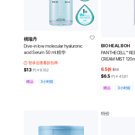
桃瑞丹
BIO HEAL BOH
Dive-in low molecular hyaluronic
acid Serum 50 ml 精华
PANTHECELL™ REP
CREAM MIST 120
登录后查看折扣率
6.5
$13
折
$10
约￥
87.62
$6.5
约￥
43.81
赠品
3小时前
赠品
3小时前
特价