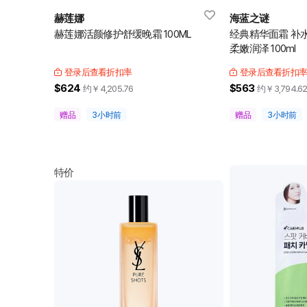
赫莲娜
海蓝之谜
赫莲娜活颜修护舒缓晚霜 100ML
经典精华面霜 补
柔嫩润泽 100ml
登录后查看折扣率
登录后查看折扣
$624
$563
约￥
4,205.76
约￥
3,794.6
赠品
3小时前
赠品
3小时前
特价