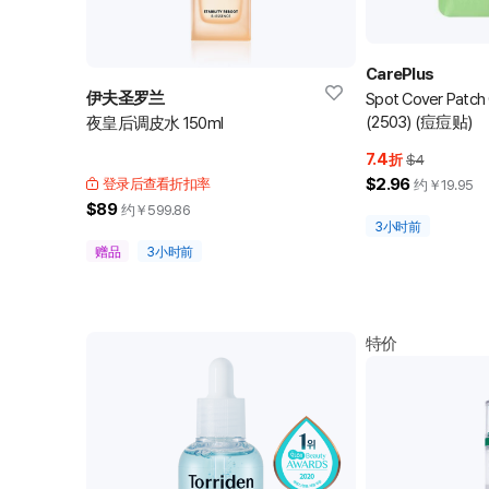
CarePlus
伊夫圣罗兰
Spot Cover Patch
(2503) (痘痘贴)
夜皇后调皮水 150ml
7.4
折
$4
$2.96
登录后查看折扣率
约￥
19.95
$89
约￥
599.86
3小时前
赠品
3小时前
特价