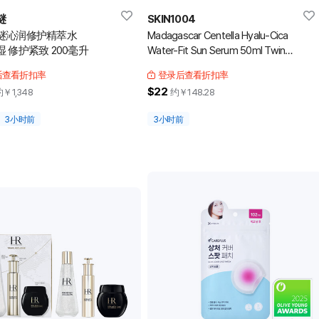
谜
SKIN1004
谜沁润修护精萃水
Madagascar Centella Hyalu-Cica
 修护紧致 200毫升
Water-Fit Sun Serum 50ml Twin
Pack
后查看折扣率
登录后查看折扣率
$22
约￥
1,348
约￥
148.28
3小时前
3小时前