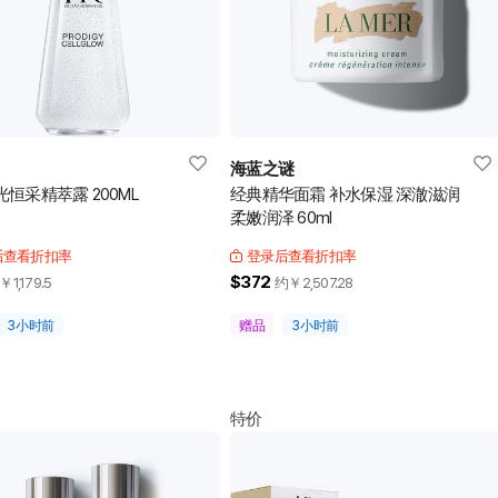
海蓝之谜
恒采精萃露 200ML
经典精华面霜 补水保湿 深澈滋润
柔嫩润泽 60ml
后查看折扣率
登录后查看折扣率
$372
￥
1,179.5
约￥
2,507.28
3小时前
赠品
3小时前
特价