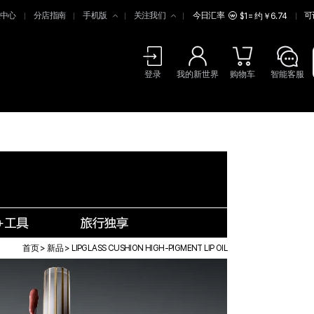
中心
分店指南
手机版
关注我们
今日汇率
可
$1 = 约￥6.74
登录
我的新世界
购物车
智能客服
首页
>
新品
>
LIPGLASS CUSHION HIGH-PIGMENT LIP OIL