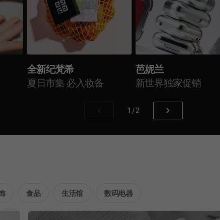
全新纪梵希
芭妮兰
夏日市集 必入妆备
新世界独家促销
1
/
2
饰
食品
生活馆
数码电器