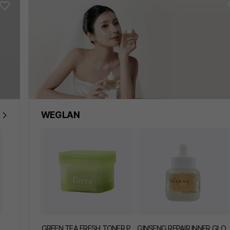
MY PICK
WEGLAN
GREEN TEA FRESH TONER P
GINSENG REPAIR INNER GLO