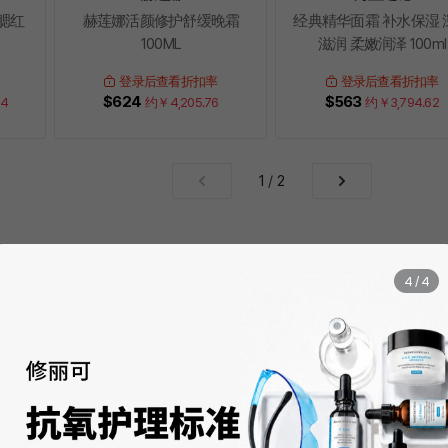
m 腮红
赫莲娜活颜修护舒缓晚霜
经典精华面霜 补水保湿 
100ML
滋润 柔嫩润泽 100ml
登录后查看折扣率
登录后查看折扣率
$624
$563
54
约￥
4,205.76
约￥
3,794.62
1
/
2
4
/
4