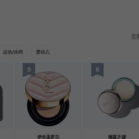
查
运动/休闲
婴幼儿
伊夫圣罗兰
海蓝之谜