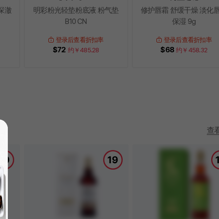
深澈
明彩粉光轻垫粉底液 粉气垫
修护唇霜 舒缓干燥 淡化
B10 CN
保湿 9g
登录后查看折扣率
登录后查看折扣率
$72
$68
约￥
485.28
约￥
458.32
이전
다
查