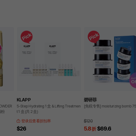
KLAPP
碧研菲
POWDER
5-Step Hydrating 1 盒 & Lifting Treatmen
[免税专售] moisturizing bomb 7
颜粉
t 1 盒 (共 2 盒)
$120
登录后查看折扣率
$26
5.8
$69.6
折