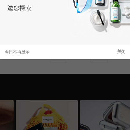
贵州茅台
贵州茅台
贵州茅台 53% 1000ml
贵州茅台精品 53% 500ml
$930
$820
6.0
6.0
$558
约￥
$492
约￥
折
3,760.92
折
3,316.08
关闭
今日不再显示
1
/
4