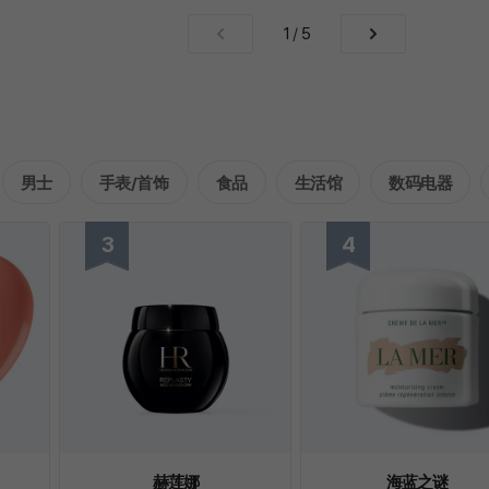
1
/
5
男士
手表/首饰
食品
生活馆
数码电器
赫莲娜
海蓝之谜