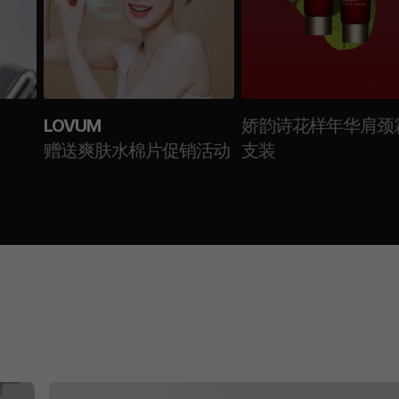
LOVUM
娇韵诗花样年华肩颈
赠送爽肤水棉片促销活动
支装