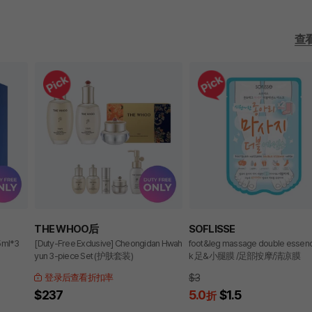
查
THE WHOO后
SOFLISSE
5ml*3
[Duty-Free Exclusive] Cheongidan Hwah
foot&leg massage double essen
yun 3-piece Set (护肤套装)
k 足&小腿膜 /足部按摩/清凉膜
$3
登录后查看折扣率
$237
5.0
$1.5
折