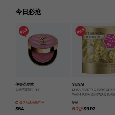
今日必抢
伊夫圣罗兰
SUISAI
先锋高定腮红 44
SUISAI BEAUTY CLEAR GOLD 
WASH SUISAI 透亮净肤金色洗
$19
登录后查看折扣率
$54
5.2
$9.92
折