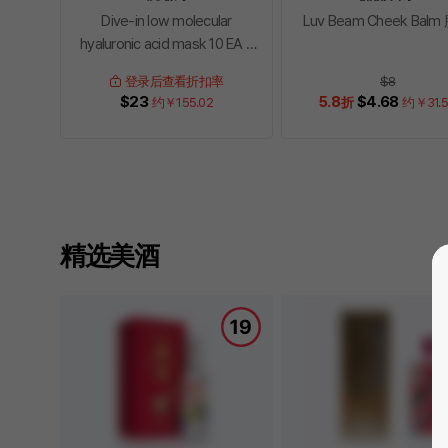
Dive-in low molecular
Luv Beam Cheek Bal
hyaluronic acid mask 10 EA 2
sets 面膜
登录后查看折扣率
$8
$23
5.8
$4.68
约￥
155.02
折
约￥
31.
다음
精选美酒