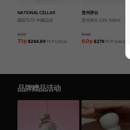
NATIONAL CELLAR
贵州茅台
國窖1573-中國品味
贵州茅台 53% 500ml
$399
$465
7.1
6.0
$284.89
约￥
$279
约￥
折
1,920.16
折
1,880.46
品牌赠品活动