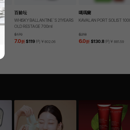
百龄坛
噶瑪蘭
WHISKY BALLANTINE`S 21YEARS
KAVALAN PORT SOLIST 100
OLD RESTAGE 700ml
$170
$218
7.0
6.0
$119
约￥
$130.8
约￥
折
802.06
折
881.59