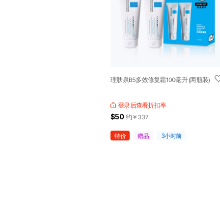
理肤泉B5多效修复霜100毫升 (两瓶装)
登录后查看折扣率
$50
约￥
337
特价
赠品
3小时前