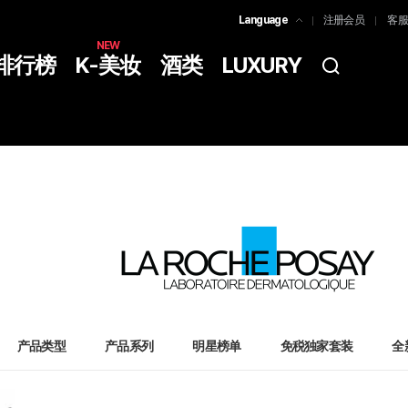
Language
注册会员
客服
한국어
NEW
排行榜
K-美妆
酒类
LUXURY
简体中文
ENGLISH
产品类型
产品系列
明星榜单
免税独家套装
全