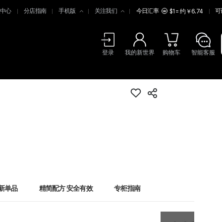
中心
分店指南
手机版
关注我们
今日汇率
可
$1 = 约￥6.74
登录
我的新世界
购物车
智能客服
新单品
精简配方 安全有效
专柜指南