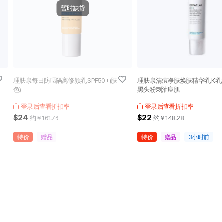
暂时缺货
理肤泉每日防晒隔离修颜乳 SPF50+ (肤
理肤泉清痘净肤焕肤精华乳 K
色)
黑头粉刺油痘肌
登录后查看折扣率
登录后查看折扣率
$24
$22
约￥
161.76
约￥
148.28
特价
赠品
特价
赠品
3小时前