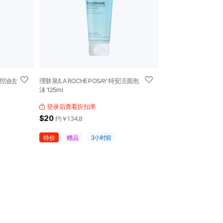
乳控油去
理肤泉/LA ROCHE POSAY 特安洁面泡
沫 125ml
登录后查看折扣率
$20
约￥
134.8
特价
赠品
3小时前