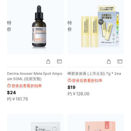
特
特
价
价
Derma Answer Mela Spot Ampo
蜂胶多效膏 (上市企划) 7g * 2ea
ule 50ML (祛斑安瓶)
登录后查看折扣率
登录后查看折扣率
$19
$24
约￥
128.06
约￥
161.76