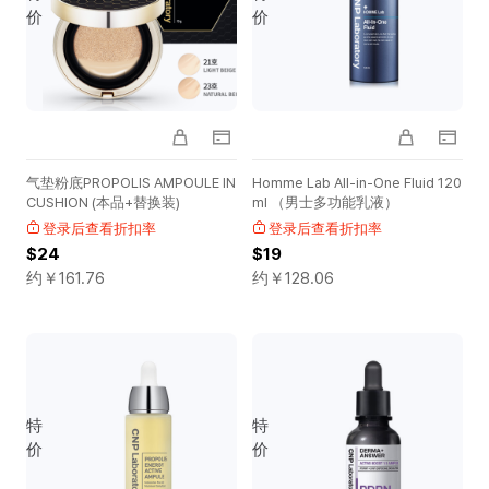
价
价
气垫粉底PROPOLIS AMPOULE IN
Homme Lab All-in-One Fluid 120
CUSHION (本品+替换装)
ml （男士多功能乳液）
登录后查看折扣率
登录后查看折扣率
$24
$19
约￥
161.76
约￥
128.06
特
特
价
价