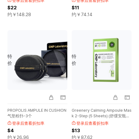
登录后查看折扣率
登录后查看折扣率
$22
$11
约￥
148.28
约￥
74.14
特
特
价
价
PROPOLIS AMPULE IN CUSHION
Greenery Calming Ampoule Mas
气垫粉扑-3个
k 2-Step (5 Sheets) (舒缓安瓶面
膜)
登录后查看折扣率
登录后查看折扣率
$4
$13
约￥
26.96
约￥
87.62