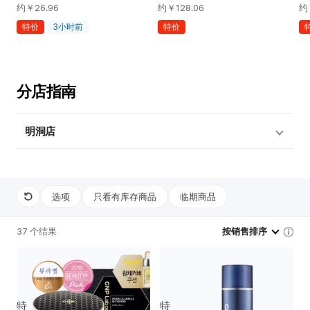
约￥
26.96
约￥
128.06
约
特价
3小时前
特价
分店指南
明洞店
选项
只看有库存商品
临期商品
37 个结果
按销售排序
特
特