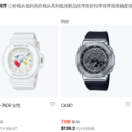
排序
价格从低到高
价格从高到低
按新品排序
按折扣率排序
按准确度
特价
0-7ADR 女性
CASIO
7.0
65
折
$199
$139.3
约￥
306.67
约￥
938.88