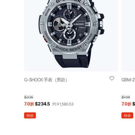
G-SHOCK 手表（男款）
GBM-2
$335
$198
7.0
$234.5
7.0
$
折
约￥
1,580.53
折
特价
特价