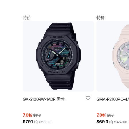
特价
特价
GA-2100RW-1ADR 男性
GMA-P2100PC-
7.0
7.0
折
$113
折
$99
$79.1
$69.3
约￥
533.13
约￥
467.08