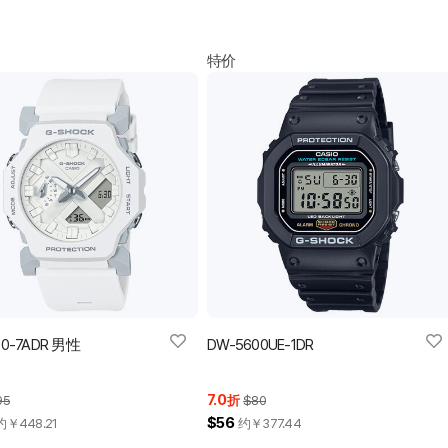
特价
00-7ADR 男性
DW-5600UE-1DR
7.0
95
折
$80
$56
约￥
448.21
约￥
377.44