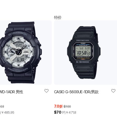
特价
0WD-1ADR 男性
CASIO G-5600UE-1DR/男款
7.0
103
折
$100
$70
约￥
485.95
约￥
471.8