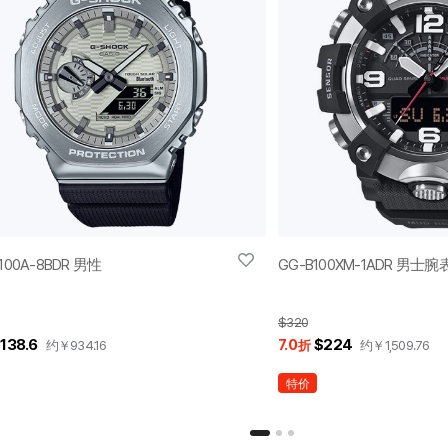
100A-8BDR 男性
GG-B100XM-1ADR 男士腕
$320
138.6
7.0
$224
约￥
934.16
折
约￥
1,509.76
特价