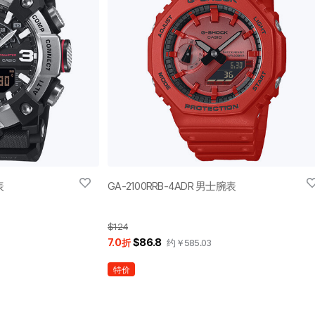
表
GA-2100RRB-4ADR 男士腕表
$124
7.0
$86.8
折
约￥
585.03
特价