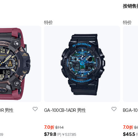
按销售
特价
特价
4DR 男性
GA-100CB-1ADR 男性
BGA-1
7.0
7.0
折
$114
折
$
$79.8
$45.5
09
约￥
537.85