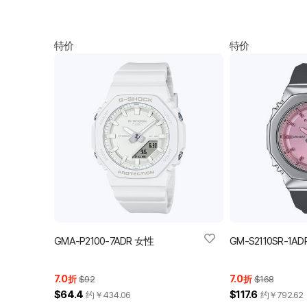
特价
特价
GMA-P2100-7ADR 女性
GM-S2110SR-1A
7.0
7.0
折
$92
折
$168
$64.4
$117.6
约￥
434.06
约￥
792.62