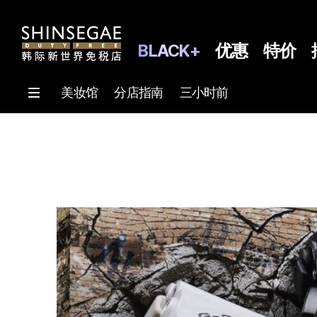
BLACK+
优惠
特价
美妆馆
分店指南
三小时前
브
랜
드
몰