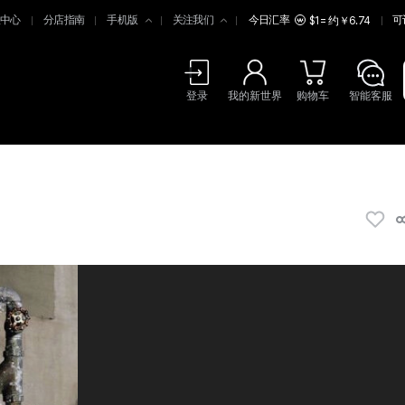
中心
分店指南
手机版
关注我们
今日汇率
可
$1 = 约￥6.74
登录
我的新世界
购物车
智能客服