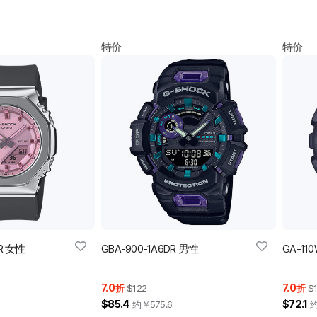
特价
特价
DR 女性
GBA-900-1A6DR 男性
GA-11
7.0
7.0
折
$122
折
$
$85.4
$72.1
约￥
575.6