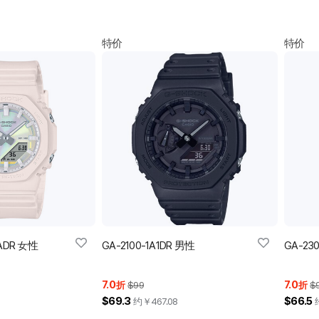
特价
特价
4ADR 女性
GA-2100-1A1DR 男性
GA-23
7.0
7.0
折
$99
折
$
$69.3
$66.5
约￥
467.08