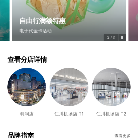
自由行满额特惠
电子代金卡活动
2
/
3
查看分店详情
明洞店
仁川机场店 T1
仁川机场店 T2
品牌指南
查看更多